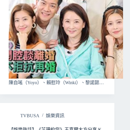
陳自瑤（Yoyo）、賴慰玲（Winki）、黎諾懿…
TVBUSA
娛樂資訊
【娛樂熱話】《芷珊約您》王嘉爾大方分享 K-