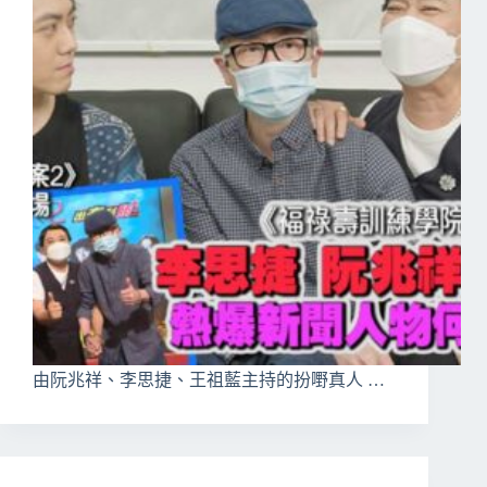
由阮兆祥、李思捷、王祖藍主持的扮嘢真人 …