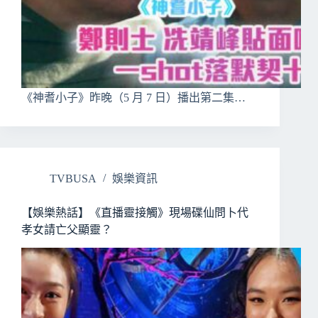
《神耆小子》昨晚（5 月 7 日）播出第二集…
TVBUSA
娛樂資訊
【娛樂熱話】《直播靈接觸》現場碟仙問卜代
孝女請亡父顯靈？