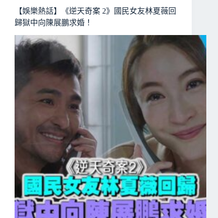
【娛樂熱話】《逆天奇案 2》國民女友林夏薇回
歸獄中向陳展鵬求婚！