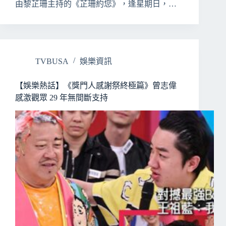
由黎芷珊主持的《芷珊約您》，逢星期日，…
TVBUSA
娛樂資訊
【娛樂熱話】《獎門人感謝祭終極篇》曾志偉
感激觀眾 29 年無間斷支持