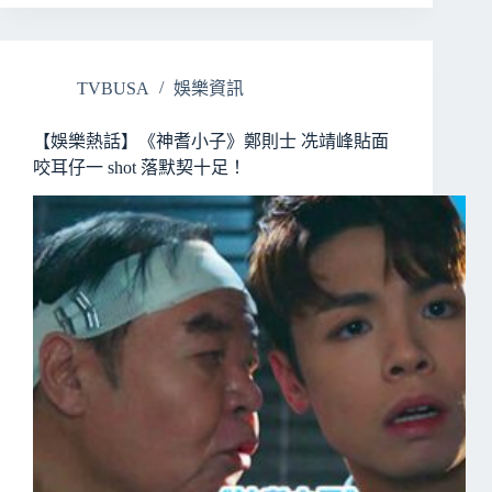
TVBUSA
娛樂資訊
【娛樂熱話】《神耆小子》鄭則士 冼靖峰貼面
咬耳仔一 shot 落默契十足！