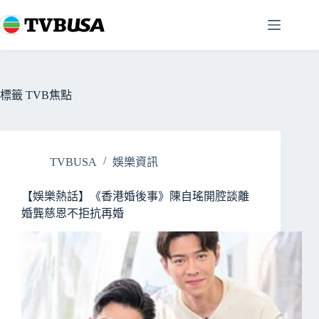
跳
至
主
要
內
容
標籤
TVB焦點
TVBUSA
娛樂資訊
【娛樂熱話】《香港婚後事》陳自瑤開腔談離
婚龔慈恩不拒抗再婚