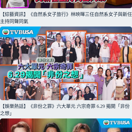
【綜藝資訊】《自然系女子旅行》林映暉三任自然系女子與新任
主持同聲同氣
【娛樂熱話】《非份之罪》六大單元 六宗奇罪 6.29 揭開「非份
之想」