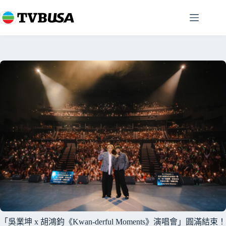
跳
至
主
要
內
容
「吳業坤 x 胡鴻鈞《Kwan-derful Moments》演唱會」圓滿結束！