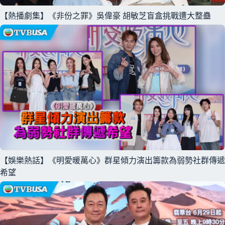
【熱播劇集】《非份之罪》吳偉豪 胡敏芝盲盒挑戰遭大整蠱
【娛樂熱話】《明愛暖萬心》群星傾力演出籌款為弱勢社群傳遞
希望