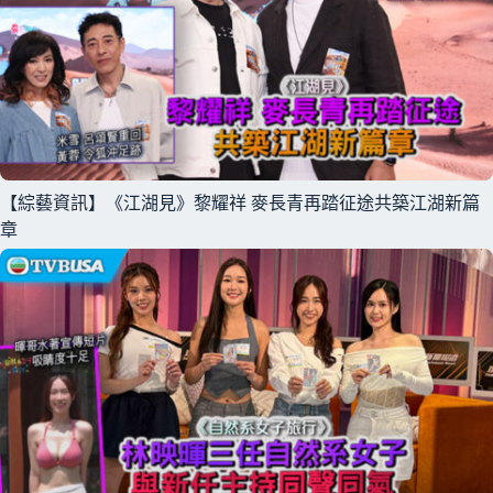
【綜藝資訊】《江湖見》黎耀祥 麥長青再踏征途共築江湖新篇
章