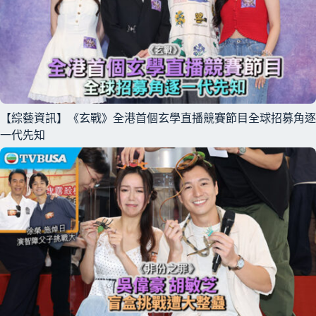
【綜藝資訊】《玄戰》全港首個玄學直播競賽節目全球招募角逐
一代先知