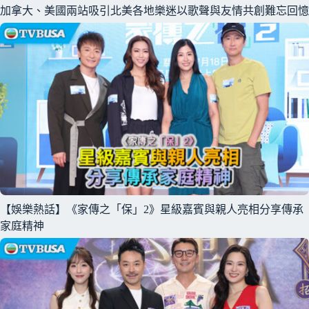
加拿大、美國兩站吸引北美各地樂迷以歌聲與友情共創難忘回憶
【娛樂熱話】《家傳之「保」2》星級嘉賓與親人亮相分享傳承
家庭精神