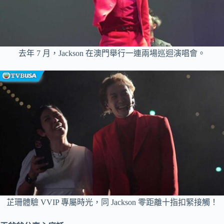
去年 7 月，Jackson 在澳門舉行一連兩場巡迴演唱會。
芷珊體驗 VVIP 專屬時光，同 Jackson 零距離十指扣緊接觸！