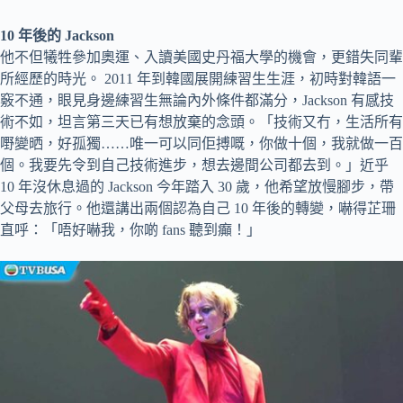
10 年後的 Jackson
他不但犧牲參加奧運、入讀美國史丹福大學的機會，更錯失同輩
所經歷的時光。 2011 年到韓國展開練習生生涯，初時對韓語一
竅不通，眼見身邊練習生無論內外條件都滿分，Jackson 有感技
術不如，坦言第三天已有想放棄的念頭。「技術又冇，生活所有
嘢變晒，好孤獨……唯一可以同佢搏嘅，你做十個，我就做一百
個。我要先令到自己技術進步，想去邊間公司都去到。」近乎
10 年沒休息過的 Jackson 今年踏入 30 歲，他希望放慢腳步，帶
父母去旅行。他還講出兩個認為自己 10 年後的轉變，嚇得芷珊
直呼：「唔好嚇我，你啲 fans 聽到癲！」