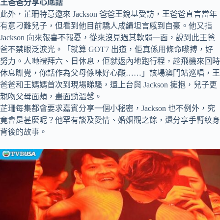
王爸爸分享心底話
此外，芷珊特意邀來 Jackson 爸爸王銳基受訪，王爸爸直言當年
有意刁難兒子，但看到他目前驕人成績坦言感到自豪。他又指
Jackson 向來報喜不報憂，從來沒見過其軟弱一面，說到此王爸
爸不禁眼泛淚光。「就算 GOT7 出道，佢真係用條命嚟搏，好
努力。人哋禮拜六、日休息，佢就返內地跑行程，趁飛機來回時
休息瞓覺，你話作為父母係咪好心酸……」該場澳門站巡唱，王
爸爸和王媽媽首次到現場睇騷，還上台與 Jackson 擁抱，兒子更
親吻父母面頰，畫面勁溫馨。
芷珊每集都會要求嘉賓分享一個小秘密，Jackson 也不例外，究
竟會是甚麼呢？他罕有談及愛情、婚姻觀之餘，還分享手臂紋身
背後的故事。