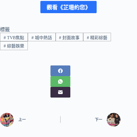
觀看《芷珊約您》
標籤
#
TVB焦點
#
城中熱話
#
封面故事
#
精彩綜藝
#
綜藝娛樂
上一
下一