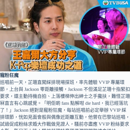
寵粉狂魔
巡唱前一天，芷珊直闖綵排現場探班，率先體驗 VVIP 專屬環
節，上台與 Jackson 零距離接觸，Jackson 不但滿足芷珊十指緊扣
要求，還主動持機自拍、上落樓梯伸出紳士之手攙扶，難怪芷珊
冧直言有心跳感覺。「明佢啲 fans 點解咁 die hard，我已經落坑
了！」Jackson 絕對是寵粉狂魔，每站巡唱前必定舉辦 VVIP 綵
排環節，恍如見面會般與偶像近距離互動，他曾在巴黎站巡唱，
試過促成粉絲求婚大作戰做見證人，騷前亦盡應 VVIP 粉絲要求