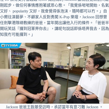
剛起步，做任何事情應抱著感恩心態。「我覺係啱啱開始，名氣
又好、 popularity 又好，我會覺得係泡沫，隨時都可以冇。」自
小嚮往演藝夢、不顧家人反對勇闖 K-Pop 樂壇，Jackson 回想曾
任劍擊港隊總教練的爸爸，當年開出讓他入行的條件。「爸爸半
開玩笑話『攞到冠軍畀你去』，講呢句說話即係唔畀我去，因為
知我冇可能攞到。」
Jackson 爸爸王銳基受訪時，承認當年有意刁難 Jackson 。