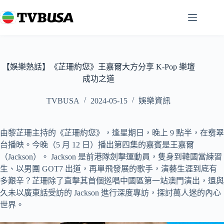
跳
至
主
要
內
容
【娛樂熱話】《芷珊約您》王嘉爾大方分享 K-Pop 樂壇
成功之道
TVBUSA
2024-05-15
娛樂資訊
由黎芷珊主持的《芷珊約您》，逢星期日，晚上 9 點半，在翡翠
台播映。今晚（5 月 12 日）播出第四集的嘉賓是王嘉爾
（Jackson）。 Jackson 是前港隊劍擊運動員，隻身到韓國當練習
生、以男團 GOT7 出道，再單飛發展的歌手，演藝生涯到底有
多艱辛？芷珊除了直擊其首個巡唱中國區第一站澳門演出，還與
久未以廣東話受訪的 Jackson 進行深度專訪，探討萬人迷的內心
世界。