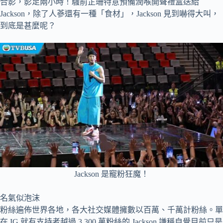
合影，影足兩小時！騷前芷珊特意預備潤喉開聲禮盒送給
Jackson，除了人蔘還有一種「食材」，Jackson 見到嚇得大叫，
到底是甚麼呢？
Jackson 是寵粉狂魔！
名氣似泡沫
粉絲遍佈世界各地，各大社交媒體擁數以百萬、千萬計粉絲。單
在 IG 就有支持者越過 3,300 萬粉絲的 Jackson 謙稱自覺目前只是