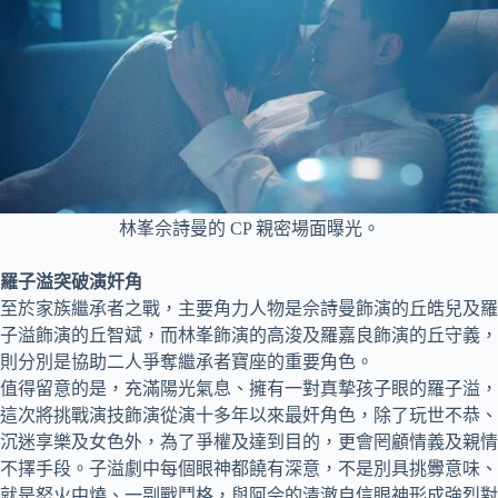
林峯佘詩曼的 CP 親密場面曝光。
羅子溢突破演奸角
至於家族繼承者之戰，主要角力人物是佘詩曼飾演的丘皓兒及羅
子溢飾演的丘智斌，而林峯飾演的高浚及羅嘉良飾演的丘守義，
則分別是協助二人爭奪繼承者寶座的重要角色。
值得留意的是，充滿陽光氣息、擁有一對真摯孩子眼的羅子溢，
這次將挑戰演技飾演從演十多年以來最奸角色，除了玩世不恭、
沉迷享樂及女色外，為了爭權及達到目的，更會罔顧情義及親情
不擇手段。子溢劇中每個眼神都饒有深意，不是別具挑釁意味、
就是怒火中燒、一副戰鬥格，與阿佘的清澈自信眼神形成強烈對