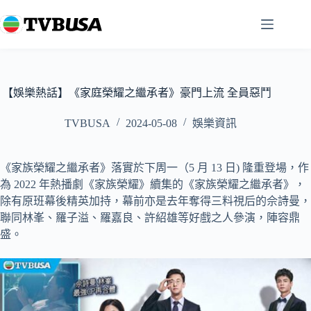
跳
至
主
要
內
容
【娛樂熱話】《家庭榮耀之繼承者》豪門上流 全員惡鬥
TVBUSA
2024-05-08
娛樂資訊
《家族榮耀之繼承者》落實於下周一（5 月 13 日) 隆重登場，作
為 2022 年熱播劇《家族榮耀》續集的《家族榮耀之繼承者》，
除有原班幕後精英加持，幕前亦是去年奪得三料視后的佘詩曼，
聯同林峯、羅子溢、羅嘉良、許紹雄等好戲之人參演，陣容鼎
盛。