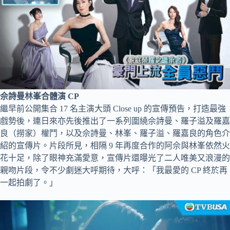
佘詩曼林峯合體演 CP
繼早前公開集合 17 名主演大頭 Close up 的宣傳預告，打造最強
戲勢後，連日來亦先後推出了一系列圍繞佘詩曼、羅子溢及羅嘉
良（撈家）權鬥，以及佘詩曼、林峯、羅子溢、羅嘉良的角色介
紹的宣傳片。片段所見，相隔 9 年再度合作的阿佘與林峯依然火
花十足，除了眼神充滿愛意，宣傳片還曝光了二人唯美又浪漫的
親吻片段，令不少劇迷大呼期待，大呼：「我最愛的 CP 終於再
一起拍劇了。」