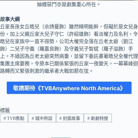
妯娌惡鬥亦是劇集重心所在。
故事大綱
丘家長孫女丘皓兒（佘詩曼飾）雖然精明能幹，但礙於是女兒身
份，加上父親丘家大兒子守仁（許紹雄飾）看淡權力及名利，令
皓兒在家族中一直不得勢，公司大權完全落在丘老太爺（劉江
飾）二兒子守義（羅嘉良飾）及守義兒子智斌（羅子溢飾）手
上。不過因為丘老太爺突然病重，並留下委託書著皓兒全權代理
集團主席要務，令原本已關係緊張的丘家一夜變天，一幕幕峰迴
路轉而又緊張刺激的繼承者大戰如箭在弦。
敬請期待《TVBAnywhere North America》
標籤
#
TVB焦點
#
城中熱話
#
封面故事
#
新劇特搜