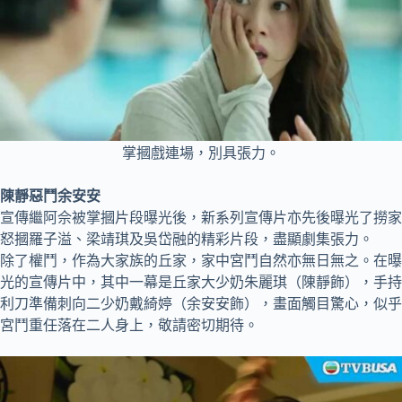
掌摑戲連場，別具張力。
陳靜惡鬥余安安
宣傳繼阿佘被掌摑片段曝光後，新系列宣傳片亦先後曝光了撈家
怒摑羅子溢、梁靖琪及吳岱融的精彩片段，盡顯劇集張力。
除了權鬥，作為大家族的丘家，家中宮鬥自然亦無日無之。在曝
光的宣傳片中，其中一幕是丘家大少奶朱麗琪（陳靜飾），手持
利刀準備刺向二少奶戴綺婷（余安安飾），畫面觸目驚心，似乎
宮鬥重任落在二人身上，敬請密切期待。