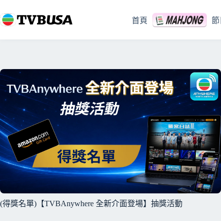
跳
至
首頁
節
主
要
內
容
(得獎名單)【TVBAnywhere 全新介面登場】抽獎活動