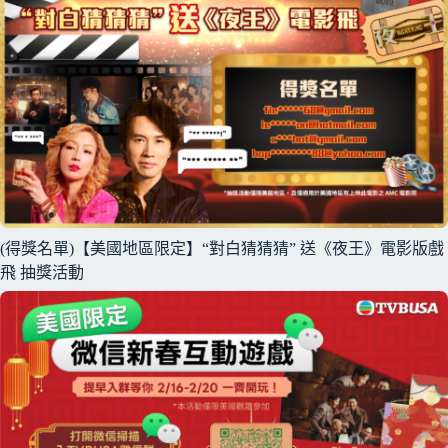
(得獎名單)【美國地區限定】“對白猜猜猜” 送《夜王》電影版戲
飛 抽獎活動