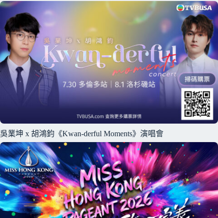
吳業坤 x 胡鴻鈞《Kwan-derful Moments》演唱會