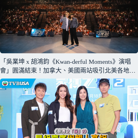
「吳業坤 x 胡鴻鈞《Kwan-derful Moments》演唱
會」圓滿結束！加拿大、美國兩站吸引北美各地樂
迷以歌聲與友情共創難忘回憶