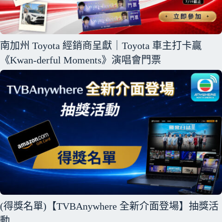
南加州 Toyota 經銷商呈獻｜Toyota 車主打卡贏
《Kwan-derful Moments》演唱會門票
(得獎名單)【TVBAnywhere 全新介面登場】抽獎活
動