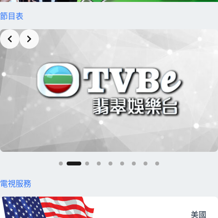
節目表
Slide 2 of 9
電視服務
美國