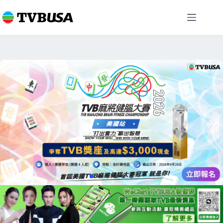
跳
至
主
要
內
容
Slide 2 of 2