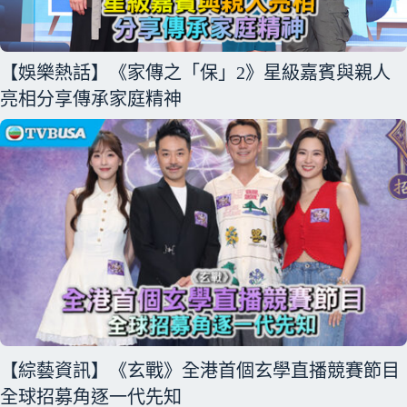
【娛樂熱話】《家傳之「保」2》星級嘉賓與親人
亮相分享傳承家庭精神
【綜藝資訊】《玄戰》全港首個玄學直播競賽節目
全球招募角逐一代先知