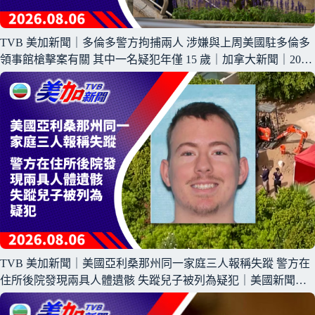
TVB 美加新聞｜多倫多警方拘捕兩人 涉嫌與上周美國駐多倫多
領事館槍擊案有關 其中一名疑犯年僅 15 歲｜加拿大新聞｜2026
年 8 月 6 日
TVB 美加新聞｜美國亞利桑那州同一家庭三人報稱失蹤 警方在
住所後院發現兩具人體遺骸 失蹤兒子被列為疑犯｜美國新聞｜
2026 年 8 月 6 日