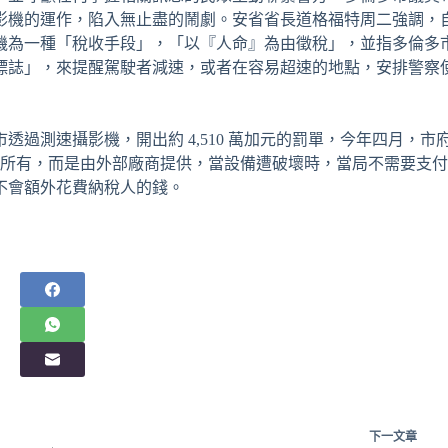
影機的運作，陷入無止盡的鬧劇。安省省長道格福特周二強調，
機為一種「稅收手段」，「以『人命』為由徵稅」，並指多倫多
標誌」，來提醒駕駛者減速，或者在容易超速的地點，安排警察
過測速攝影機，開出約 4,510 萬加元的罰單，今年四月，市
並非市府所有，而是由外部廠商提供，當設備遭破壞時，當局不需要支
不會額外花費納稅人的錢。
下一
文章