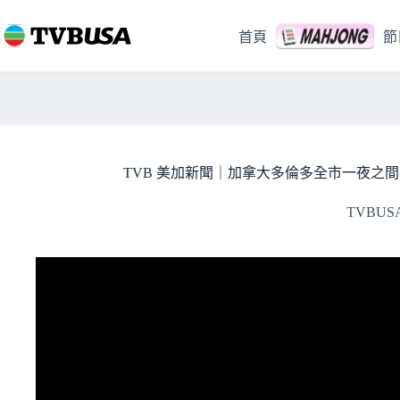
跳
至
首頁
節
主
要
內
容
TVB 美加新聞｜加拿大多倫多全市一夜之間 有 
TVBUS