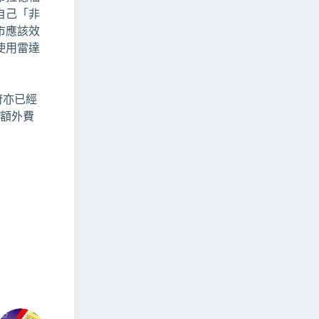
自己「非
市應該效
使用雷達
府亦已經
付額外費