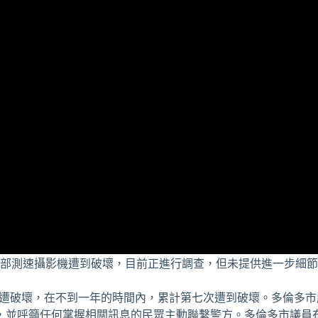
6 部測速攝影機遭到破壞，目前正進行調查，但未提供進一步細
兩天後，再次遭破壞，在不到一年的時間內，累計第七次遭到破壞。多倫多
，並呼籲任何掌握相關訊息的民眾主動聯繫警方。多倫多市議員