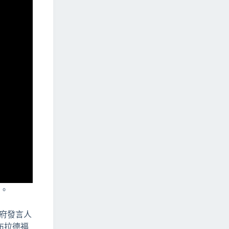
節。
市府發言人
布拉德福