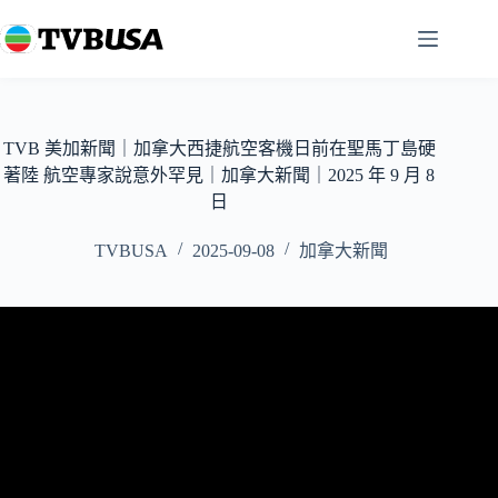
跳
至
主
要
內
容
TVB 美加新聞｜加拿大西捷航空客機日前在聖馬丁島硬
著陸 航空專家說意外罕見｜加拿大新聞｜2025 年 9 月 8
日
TVBUSA
2025-09-08
加拿大新聞