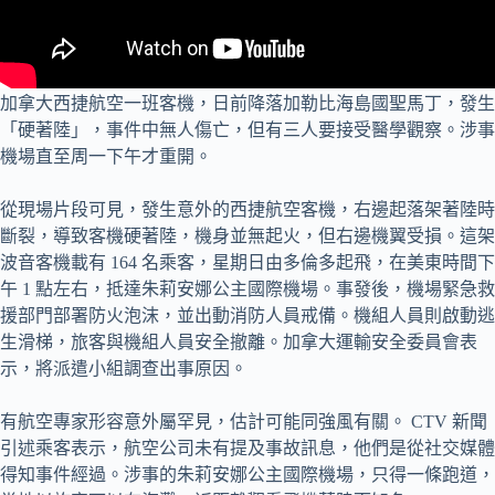
加拿大西捷航空一班客機，日前降落加勒比海島國聖馬丁，發生
「硬著陸」，事件中無人傷亡，但有三人要接受醫學觀察。涉事
機場直至周一下午才重開。
從現場片段可見，發生意外的西捷航空客機，右邊起落架著陸時
斷裂，導致客機硬著陸，機身並無起火，但右邊機翼受損。這架
波音客機載有 164 名乘客，星期日由多倫多起飛，在美東時間下
午 1 點左右，抵達朱莉安娜公主國際機場。事發後，機場緊急救
援部門部署防火泡沫，並出動消防人員戒備。機組人員則啟動逃
生滑梯，旅客與機組人員安全撤離。加拿大運輸安全委員會表
示，將派遣小組調查出事原因。
有航空專家形容意外屬罕見，估計可能同強風有關。 CTV 新聞
引述乘客表示，航空公司未有提及事故訊息，他們是從社交媒體
得知事件經過。涉事的朱莉安娜公主國際機場，只得一條跑道，