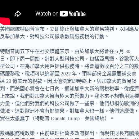
美國總統特朗普宣布，立即終止與加拿大的貿易談判，以回應及
反擊加拿大，對科技公司徵收數碼服務稅的行動。
特朗普周五下午在社交媒體表示，由於加拿大將會在 6 月 30
日，即下周一開始，針對大型科技公司，包括亞馬遜、谷歌等大
型公司，在為加拿大用戶提供服務時，將會遭徵收百分之三的數
碼服務稅，稅項可以追溯至 2022 年，預料部份企業需要補交高
達 20 億美元的稅款。因此他決定即時終止，與加拿大的貿易談
判，而美國亦將會在七日內，通知加拿大新的關稅稅率。從經濟
上來說，我們對加拿大擁有極大的影響力。我本來不想動用這種
力量，但他們對我們的科技公司做了一些事，他們想模仿歐洲的
做法。這對歐洲不會有好結果，對加拿大也一樣。他們這麼做，
實在太愚蠢了（特朗普 Donald Trump – 美國總統）。
數碼服務稅政策，由前總理杜魯多政府提出，而現任財長商鵬飛