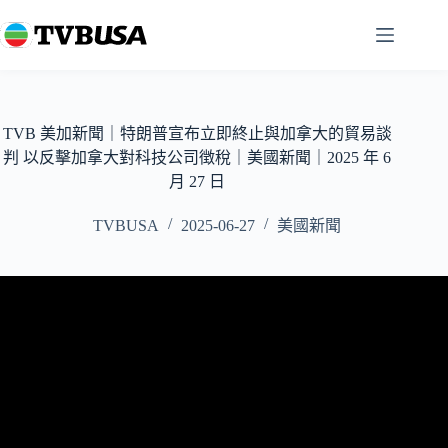
跳
至
主
要
內
容
TVB 美加新聞｜特朗普宣布立即終止與加拿大的貿易談
判 以反擊加拿大對科技公司徴稅｜美國新聞｜2025 年 6
月 27 日
TVBUSA
2025-06-27
美國新聞