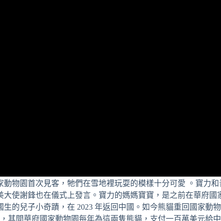
家動物園首次見客，牠們在雪地裡玩耍的模樣十分可愛 。寶力和
美大使謝鋒也在儀式上發言。寶力的媽媽寶寶，是之前在華府國
的兒子小奇蹟，在 2023 年返回中國。如今熊貓重回國家動
月底，其間華府國家動物園每年為這兩隻熊貓，支付一百萬美元給