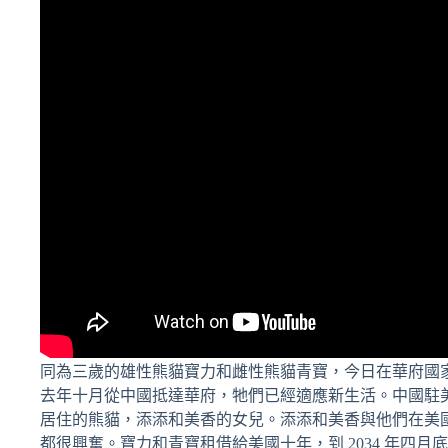
同為三歲的雄性熊貓寶力和雌性熊貓青寶，今日在華府國
去年十月從中國抵達華府，牠們已經適應新生活。中國駐
居住的熊貓，添添和美香的女兒。添添和美香與他們在美國生
都很興奮。寶力和青寶租借給美國十年，到 2034 年四