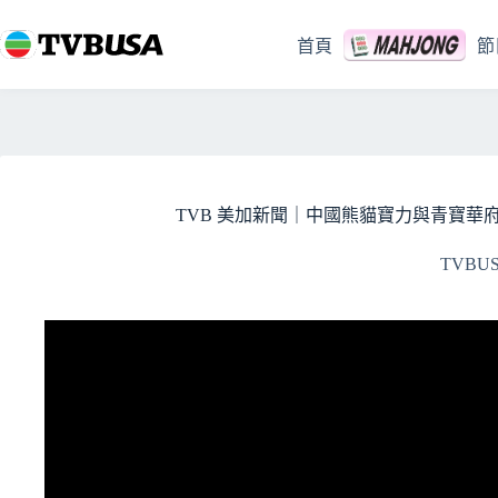
跳
至
首頁
節
主
要
內
容
TVB 美加新聞｜中國熊貓寶力與青寶華府首秀
TVBU