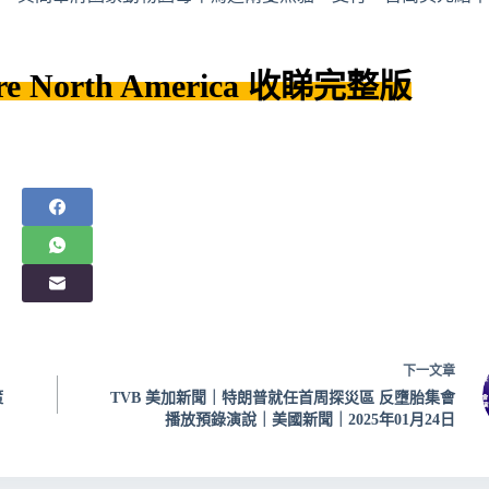
re
North America
收睇完整版
下一
文章
策
TVB 美加新聞｜特朗普就任首周探災區 反墮胎集會
播放預錄演說｜美國新聞｜2025年01月24日