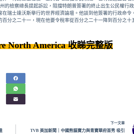
個州的檢察總長提起訴訟，阻擋特朗普簽署的終止出生公民權行政命
席在瑞士達沃斯舉行的世界經濟論壇。他談到他簽署的行政命令
的百分之二十一，現在他要令稅率從百分之二十一降到百分之十
re
North America
收睇完整版
下一
文章
達
TVB 美加新聞｜中國熊貓寶力與青寶華府首秀 吸引