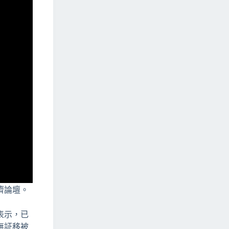
濟論壇。
表示，已
無証移被