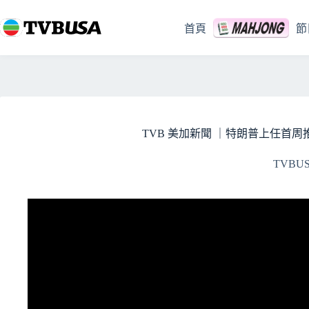
跳
至
首頁
節
主
要
內
容
TVB 美加新聞 ｜特朗普上任首周推行
TVBU