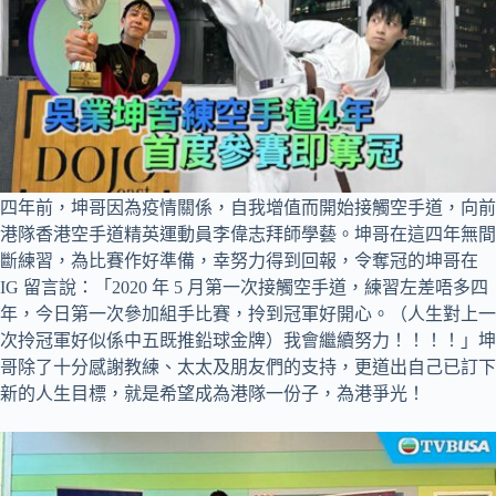
四年前，坤哥因為疫情關係，自我增值而開始接觸空手道，向前
港隊香港空手道精英運動員李偉志拜師學藝。坤哥在這四年無間
斷練習，為比賽作好準備，幸努力得到回報，令奪冠的坤哥在
IG 留言說：「2020 年 5 月第一次接觸空手道，練習左差唔多四
年，今日第一次參加組手比賽，拎到冠軍好開心。（人生對上一
次拎冠軍好似係中五既推鉛球金牌）我會繼續努力！！！！」坤
哥除了十分感謝教練、太太及朋友們的支持，更道出自己已訂下
新的人生目標，就是希望成為港隊一份子，為港爭光！