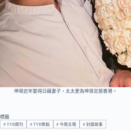
坤哥近年娶得日藉妻子，太太更為坤哥定居香港。
標籤
#
TVB周刊
#
TVB焦點
#
今周主場
#
封面故事