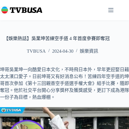
跳
至
主
要
內
容
【娛樂熱話】吳業坤苦練空手道 4 年首度參賽即奪冠
TVBUSA
2024-04-30
娛樂資訊
坤哥吳業坤一向酷愛日本文化，不時飛日本外，早年更迎娶日藉
太太濱口愛子。日前坤哥又有好消息公布！苦練四年空手道的坤
哥首次參加《第十三回親善空手道選手權大會》組手比賽，隨即
奪冠。他於社交平台開心分享獎杯及獲獎感受，更訂下成為港隊
一份子為目標，熱血爆棚。