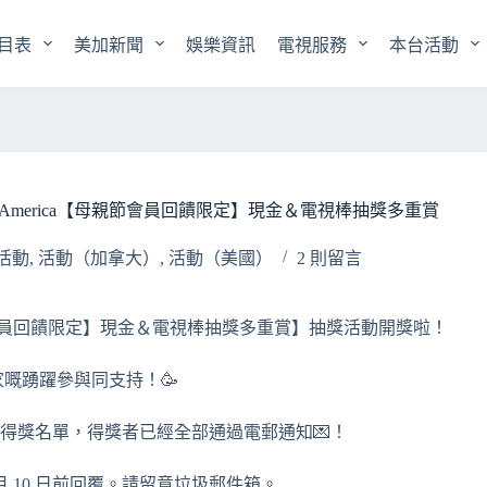
目表
美加新聞
娛樂資訊
電視服務
本台活動
rth America【母親節會員回饋限定】現金＆電視棒抽獎多重賞
活動
,
活動（加拿大）
,
活動（美國）
2 則留言
ca【【母親節會員回饋限定】現金＆電視棒抽獎多重賞】抽獎活動開獎啦！
嘅踴躍參與同支持！🥳
活動得獎名單，得獎者已經全部通過電郵通知💌！
月 10 日前回覆。請留意垃圾郵件箱。