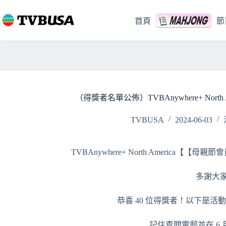
跳
至
首頁
節
主
要
內
容
（得獎者名單公佈）TVBAnywhere+ No
TVBUSA
2024-06-03
TVBAnywhere+ North Ameri
多謝大家
恭喜 40 位得獎者！以下是
記住查閱電郵並在 6 