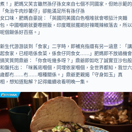
煮！」肥媽又笑言雖然孫仔孫女來自七個不同國家，但她示範的
「免治牛肉炒薯仔」卻能滿足所有孫仔孫
女口味，肥媽自豪說：「英國同美國白色嗰堆就會喞茄汁夾麵
包，中國嗰啲就要嚟撈飯，印度嘅就擺啲好辣嘅辣椒落去，所以
呢個餸係好百搭。」
新生代游游談到「食家」二字時，即補充指還有另一涵意：「講
起食家，已經唔係食菜，係食仔同食女……」肥媽即不放過機會
搞笑質問鼎爺：「你食咗幾多呀？」鼎爺即如吃了誠實豆沙包般
和盤托出：「咪舊底嗰個，同埋依家嗰個，全世界都知，我廿六
歲都冇……冇……嗰種關係。」鼎爺更親揭「守身如玉」真
相，想知道點解？記得繼續收看明晚一集。