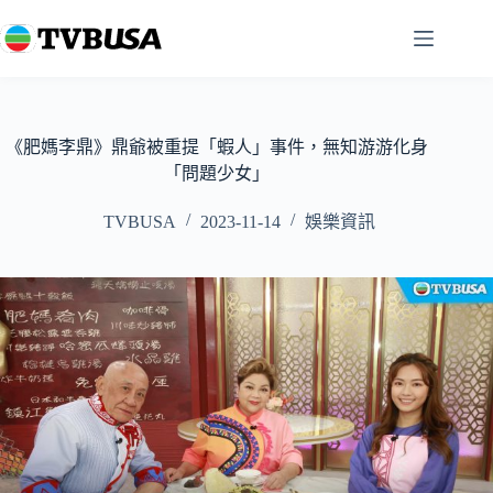
跳
至
主
要
內
容
《肥媽李鼎》鼎爺被重提「蝦人」事件，無知游游化身
「問題少女」
TVBUSA
2023-11-14
娛樂資訊