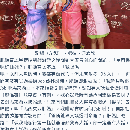
鼎爺（左起）、肥媽、游嘉欣
肥媽直認星廚搵到錢游游之後問到大家最關心的問題：「星廚係
咪好賺錢？」肥媽直認不諱：「我認係
喎，以前未煮飯時，我都有做代言，但未有咁多（收入）。」再
問有沒有試過被搶 Job 或抄襲時，肥媽即激動說：「我唔見咗個
Job 喺馬來西亞，本來傾緊 2 個演唱會，點知有人話我要做阿燦
（廖偉雄）嘅嘉賓（冇期），我心諗幾時有應承阿燦做嘉賓呀？
去到馬來西亞睇報紙，原來有個肥嘅女人整咗我嘅頭（髮型）去
唱歌，叫『馬西來亞肥媽』，我咁就冇咗兩個 Job 喇！」自認細
膽的游游聞言認真問：「驚唔驚畀人話爆咁多嘢？」肥媽即教
路：「做我哋呢行第一樣就要唔好驚畀人話，你一定要有人話，
游游冇人話你，你係唔會紅㗎！」