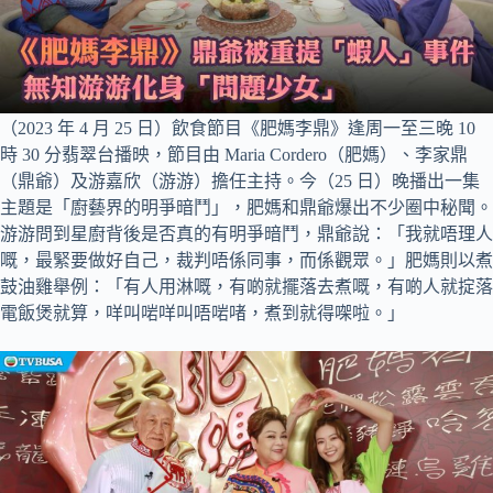
（2023 年 4 月 25 日）飲食節目《肥媽李鼎》逢周一至三晚 10
時 30 分翡翠台播映，節目由 Maria Cordero（肥媽）、李家鼎
（鼎爺）及游嘉欣（游游）擔任主持。今（25 日）晚播出一集
主題是「廚藝界的明爭暗鬥」，肥媽和鼎爺爆出不少圈中秘聞。
游游問到星廚背後是否真的有明爭暗鬥，鼎爺說：「我就唔理人
嘅，最緊要做好自己，裁判唔係同事，而係觀眾。」肥媽則以煮
鼓油雞舉例：「有人用淋嘅，有啲就擺落去煮嘅，有啲人就掟落
電飯煲就算，咩叫啱咩叫唔啱啫，煮到就得㗎啦。」