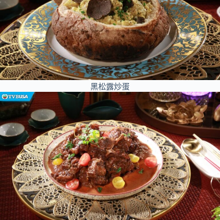
黑松露炒蛋