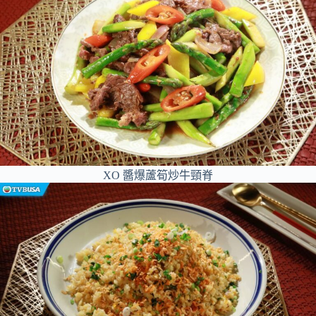
XO 醬爆蘆筍炒牛頸脊