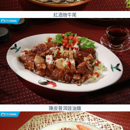
紅酒燴牛尾
陳皮普洱豉油雞