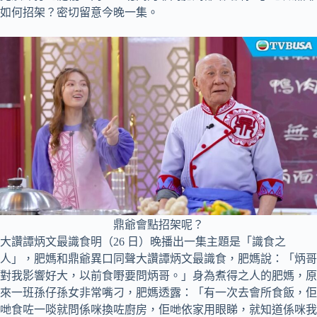
如何招架？密切留意今晚一集。
鼎爺會點招架呢？
大讚譚炳文最識食明（26 日）晚播出一集主題是「識食之
人」，肥媽和鼎爺異口同聲大讚譚炳文最識食，肥媽說：「炳哥
對我影響好大，以前食嘢要問炳哥。」身為煮得之人的肥媽，原
來一班孫仔孫女非常嘴刁，肥媽透露：「有一次去會所食飯，佢
哋食咗一啖就問係咪換咗廚房，佢哋依家用眼睇，就知道係咪我