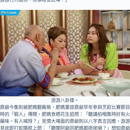
游游八卦樣。
鼎爺今集則被肥媽翻舊帳，肥媽重提鼎爺早年參與烹飪比賽節目
時的「蝦人」傳聞，肥媽食晒花生追問：「聽講拍嗰集時好有火
藥味，有人喊呀？」見慣大場面的鼎爺則以八字真言回應，游游
見狀即打蛇隨棍上問：「聽聞阿爺同肥媽都唔啱喎？」想知鼎爺