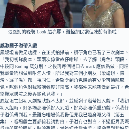
張鳳妮的晚裝 Look 超亮麗，難怪網民讚佢凍齡有術啦！
感激羅子溢帶入戲
鳳妮坦言做足功課，在正式拍攝前，鑽研角色已看了三次劇本。
「我初初睇劇本，頭兩次係當故仔咁睇，去了解（角色）頭段、
中段同 Ending 嘅分別。之後再每個場口去 mark 應該點做，同埋
我盡量唔想做到咁乞人憎，所以我對三個小朋友（梁靖琪、陳
瀅、羅子溢）都一視同仁，希望令到角色睇落有少少可憐嘅感
覺。呢個角色對我嚟講難度非常高，我都仲未能夠做到最好，希
望觀眾睇咗之後畀啲意見我。」
鳳妮坦言起初入劇組狀態不太好，並感謝子溢帶她入戲。「我初
初入組時，好多場都唔係好入到戲，好彩都唔係重頭戲，係我仔
子溢係帶到我。最難忘嗰場係我帶佢見我已過身嘅父母（第五
集），嗰場戲主要都係我講對白，子溢冇乜對白，不過佢畀我嘅
反應係開始眼紅、熱淚盈眶，然後捉住我隻手。呢啲畀到我好足