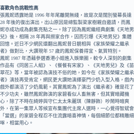
喜歡角色挑戰性高
張鳳妮透露她是 1996 年年尾離開無綫，故是次是闊別螢幕長達
28 年後的復出演出，出山原因是總監製梁家樹親自邀請，而鳳
妮亦成功成為劇集亮點之一。除了因為鳳妮繼經典劇集《天地男
兒》後，相隔 28 年再與撈家合作，因而引爆《天地男兒》集體
回憶。近日不少網民還翻出鳳妮昔日靚相與《家族榮耀之繼承
者》做對比，大讚現年 57 歲的鳳妮保養得宜、氣質特別。
鳳妮 1987 年憑藉參選香港小姐進入娛樂圈，較令人深刻的劇集
作品有《同居三人組》、《餐餐有宋家》、《天地男兒》及《苗
翠花》等，當年被認為演技不俗的她，如今在《家族榮耀之繼承
者》演技再受肯定，網民更大讚她演繹豪門少奶入型入格，戲內
戲外都演活了少奶風範。其實鳳妮為了演出《繼承者》確是花了
不少功夫，雖然鳳妮飾演的家碧看似人畜無害，但其實暗藏機
心，除了不時在綺婷與守仁太太朱麗琪（陳靜飾）吵鬧時暗爽
外，在第一集眾人等候宣布集團代主席人選時，一心覺得智斌會
「當選」的家碧全程忍不住流露暗喜神情，每個細節位都精雕細
啄，相當用心。