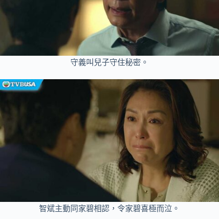
守義叫兒子守住秘密。
智斌主動同家碧相認，令家碧喜極而泣。