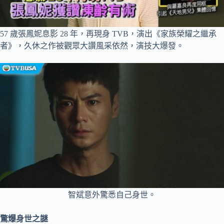
57 歲張鳳妮息影 28 年，再現身 TVB，演出《家族榮耀之繼承
者》，久休之作被觀眾大讚風采依然，演技大爆發。
智斌意外驚悉自己身世。
驚爆身世之謎