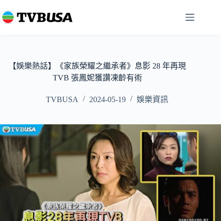
跳
至
主
要
內
容
【娛樂熱話】《家族榮耀之繼承者》息影 28 年再現
TVB 張鳳妮獲讚凍齡有術
TVBUSA
2024-05-19
娛樂資訊