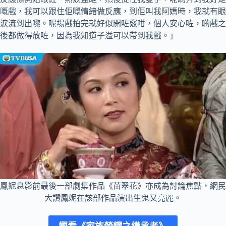
嘅戲，我可以跟住佢嘅情緒做反應，到佢叫我阿媽時，我就有眼
淚流到出嚟。呢場戲拍完就好似開咗竅咁，個人安心咗，啲戲之
後都做得放咗，因為我知道子溢可以帶到我戲。」
鳳妮息影前最後一部劇集作品《苗翠花》亦成為討論焦點，網民
大讚鳳妮在該部作品演出生鬼又亮麗。