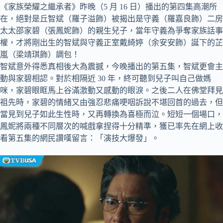
《家族榮耀之繼承者》昨晚（5 月 16 日）播出的第四集高潮所
在，絕對是丘智斌（羅子溢飾）被揭出是守義（羅嘉良飾）二房
太太邵家碧（張鳳妮飾）的親生兒子，當年守義為爭奪家族話事
權，才將剛出生的智斌與守義正室戴綺婷（余安安飾）誕下的芷
嵐（梁靖琪飾）調包！
智斌意外得悉真相後大為震撼，今晚播出的第五集，智斌更會主
動與家碧相認。對於相隔近 30 年，終可聽到兒子叫自己做媽
咪，家碧眼眶馬上谷滿激動又感動的眼淚。之後二人在佛堂拜見
祖先時，家碧的情緒又由強忍悲痛哽咽訴說不堪回首的過去，但
當見到兒子如此生性時，又再轉換為喜極而泣。短短一個場口，
鳳妮將兩種不同層次的喊戲拿捏得十分精準，獲已率先在網上收
看第五集的網民讚嘆留言：「演技大爆發」。