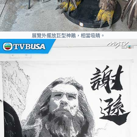
展覽外擺放巨型神鵰，相當吸睛。