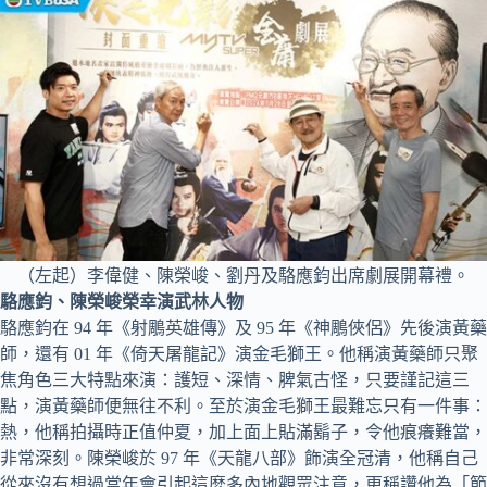
（左起）李偉健、陳榮峻、劉丹及駱應鈞出席劇展開幕禮。
駱應鈞、陳榮峻榮幸演武林人物
駱應鈞在 94 年《射鵰英雄傳》及 95 年《神鵰俠侶》先後演黃藥
師，還有 01 年《倚天屠龍記》演金毛獅王。他稱演黃藥師只聚
焦角色三大特點來演：護短、深情、脾氣古怪，只要謹記這三
點，演黃藥師便無往不利。⾄於演金毛獅王最難忘只有⼀件事：
熱，他稱拍攝時正值仲夏，加上面上貼滿鬍⼦，令他痕癢難當，
非常深刻。陳榮峻於 97 年《天龍八部》飾演全冠清，他稱自己
從來沒有想過當年會引起這麼多內地觀眾注意，更稱讚他為「節