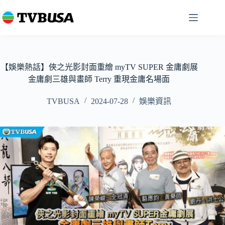
跳
至
主
要
內
容
【娛樂熱話】俠之光影封面重繪 myTV SUPER 金庸劇展
金庸劇三雄與畫師 Terry 重現金庸名場面
TVBUSA
2024-07-28
娛樂資訊