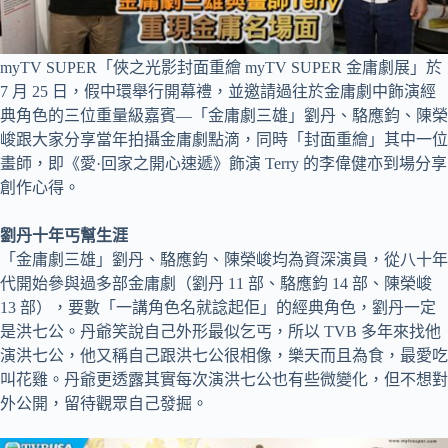
myTV SUPER「俠之光影封面重繪 myTV SUPER 金庸劇展」於
7 月 25 日，假中環舉行開幕禮，並邀請過往於金庸劇中飾演經
典角色的三位重量級嘉賓—「金庸劇三雄」劉丹、駱應鈞、陳榮
峻跟大家分享當年拍攝金庸劇點滴，同時「封面重繪」其中⼀位
畫師，即《愛·回家之開心速遞》飾演 Terry 的李偉健亦到場分享
創作心得。
劉丹十年丐幫生涯
「金庸劇三雄」劉丹、駱應鈞、陳榮峻均為資深演員，從八十年
代開始參與過多部金庸劇（劉丹 11 部、駱應鈞 14 部、陳榮峻
13 部），要數「⼀講角色名就諗起佢」的經典角色，劉丹⼀定
是洪七公。丹爺笑說自己外形最似乞丐，所以 TVB 多年來找他
演洪七公，他又稱自己跟洪七公很相像，樂天而且為食，最愛吃
叫花雞。丹爺更透露其實每次演洪七公也有些微變化，但不想對
外公開，留待觀眾自己發掘。