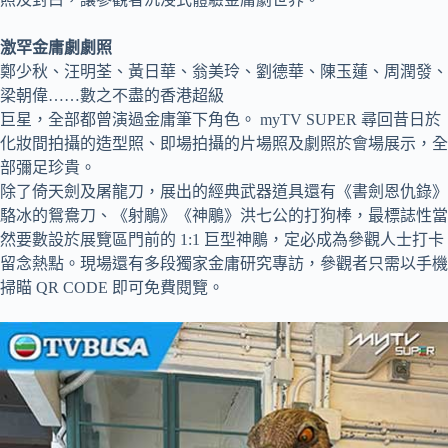
激罕金庸劇劇照
鄭少秋、汪明荃、黃日華、翁美玲、劉德華、陳玉蓮、周潤發、
梁朝偉……數之不盡的香港超級
巨星，全部都曾演過金庸筆下角色。 myTV SUPER 尋回昔日於
化妝間拍攝的造型照、即場拍攝的片場照及劇照於會場展示，全
部彌足珍貴。
除了倚天劍及屠龍刀，展出的經典武器道具還有《書劍恩仇錄》
駱冰的鴛鴦刀、《射鵰》《神鵰》洪七公的打狗棒，最標誌性當
然要數設於展覽區門前的 1:1 巨型神鵰，定必成為參觀人士打卡
留念熱點。現場還有多段獨家金庸研究專訪，參觀者只需以手機
掃瞄 QR CODE 即可免費閱覽。