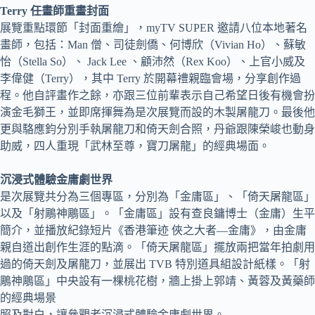
Terry 任畫師重畫封面
展覽重點環節「封面重繪」，myTV SUPER 邀請⼋位本地著名
畫師，包括：Man 僧、司徒劍僑、何博欣（Vivian Ho）、蘇敏
怡（Stella So）、 Jack Lee 、顧沛然（Rex Koo）、上官小威及
李偉健（Terry），其中 Terry 於開幕禮親臨會場，分享創作過
程。他自評畫作之餘，亦跟三位前輩表示自己希望日後有機會扮
演金毛獅王，並即席揮舞為是次展覽而設的木製屠龍⼑。最後他
更與駱應鈞分別手執屠龍刀和倚天劍合照，丹爺跟陳榮峻也動身
助威，四人重現「武林至尊，寶刀屠龍」的經典場面。
沉浸式體驗金庸劇世界
是次展覽共分為三個專區，分別為「金庸區」、「倚天屠龍區」
以及「射鵰神鵰區」。「金庸區」設有查良鏞博士（金庸）生平
簡介，並播放紀錄短片《香港筆迹 俠之大者—金庸》，由金庸
親自道出創作生涯的點滴。「倚天屠龍區」擺放兩把當年拍劇用
過的倚天劍及屠龍刀，並展出 TVB 特別道具組設計紙樣。「射
鵰神鵰區」中央設有⼀棵桃花樹，牆上掛上郭靖、黃蓉及黃藥師
的經典場景
照及對白，讓參觀者沉浸式體驗金庸劇世界。