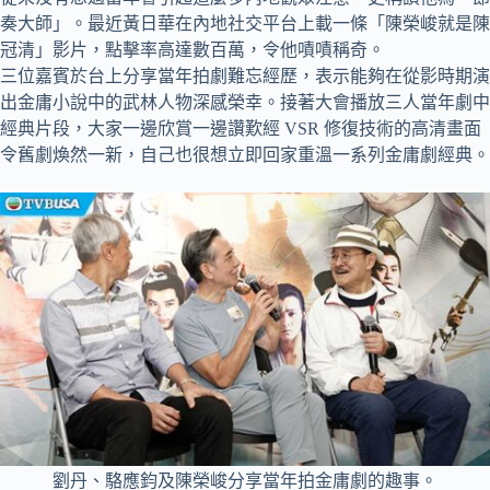
奏大師」。最近黃日華在內地社交平台上載⼀條「陳榮峻就是陳
冠清」影片，點擊率高達數百萬，令他嘖嘖稱奇。
三位嘉賓於台上分享當年拍劇難忘經歷，表示能夠在從影時期演
出金庸小說中的武林人物深感榮幸。接著大會播放三人當年劇中
經典片段，大家⼀邊欣賞⼀邊讚歎經 VSR 修復技術的高清畫面
令舊劇煥然⼀新，自己也很想立即回家重溫一系列金庸劇經典。
劉丹、駱應鈞及陳榮峻分享當年拍金庸劇的趣事。