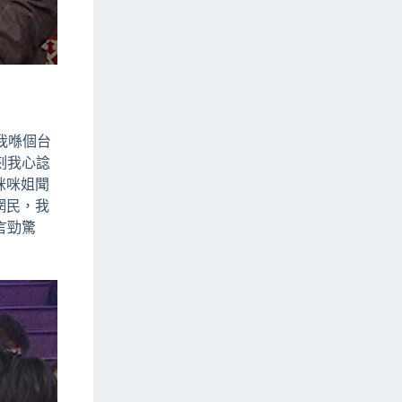
「我喺個台
刻我心諗
咪咪姐聞
網民，我
言勁驚