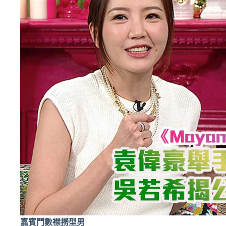
嘉賓鬥數襟撈型男