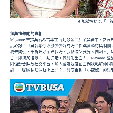
即場被票選為「不
頒獎禮舉動的真相
Mayanne 重提吳若希當年在《勁歌金曲》頒獎禮中，當宣布
度心諗：『吳若希你收斂少少好冇呀？你興奮過得獎嗰個
我未夠班，千祈唔好頒畀我呀，我攞咗又要畀人鬧喇。」Ma
言，即搞笑搭嗲：「點兜啫，做到咁出面！」Mayanne
同佢影合照放社交平台，啲人會喺我度留言問我點解仲同
訝：「呢啲私隱做乜擺上網？」到底自封「小辣椒」的吳