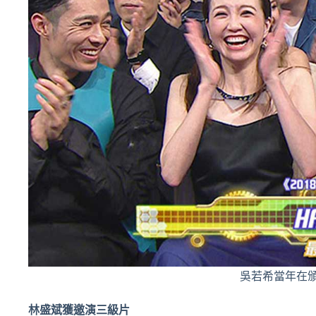
吳若希當年在
林盛斌獲邀演三級片