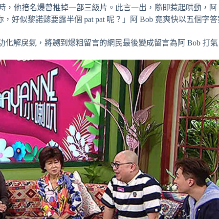
有沒有底線時，他揞名爆曾推掉一部三級片。此言一出，隨即惹起哄動，阿 B
黎諾懿要露半個 pat pat 呢？」阿 Bob 竟爽快以五個字
功化解戾氣，將嬲到爆粗留言的網民最後變成留言為阿 Bob 打氣