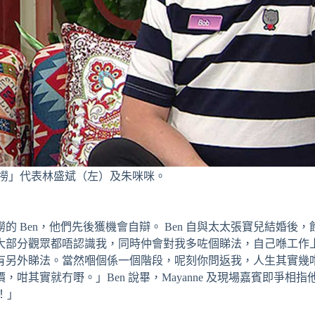
撈」代表林盛斌（左）及朱咪咪。
 Ben，他們先後獲機會自辯。 Ben 自與太太張寶兒結婚後，
大部分觀眾都唔認識我，同時仲會對我多咗個睇法，自己喺工作
有另外睇法。當然嗰個係一個階段，呢刻你問返我，人生其實幾
其實就冇嘢。」Ben 說畢，Mayanne 及現場嘉賓即爭相指
！」