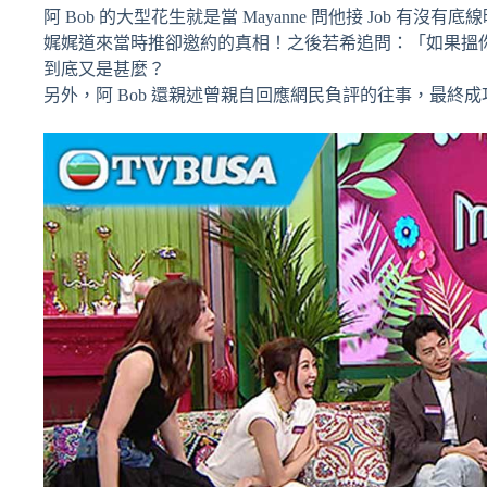
阿 Bob 的大型花生就是當 Mayanne 問他接 Job 
娓娓道來當時推卻邀約的真相！之後若希追問：「如果搵你，好似
到底又是甚麼？
另外，阿 Bob 還親述曾親自回應網民負評的往事，最終成