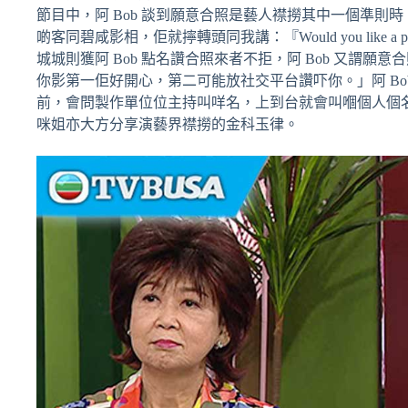
節目中，阿 Bob 談到願意合照是藝人襟撈其中一個準則時，
啲客同碧咸影相，佢就擰轉頭同我講：『Would you like a 
城城則獲阿 Bob 點名讚合照來者不拒，阿 Bob 又謂
你影第一佢好開心，第二可能放社交平台讚吓你。」阿 B
前，會問製作單位位主持叫咩名，上到台就會叫嗰個人個名
咪姐亦大方分享演藝界襟撈的金科玉律。