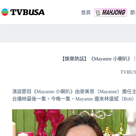
跳
至
首頁
節
主
要
內
容
【娛樂熱話】《Mayanne 小喇
TVBU
清談節目《Mayanne 小喇叭》由麥美恩（Mayanne）擔
台播映最後一集。今晚一集，Mayanne 邀來林盛斌（B