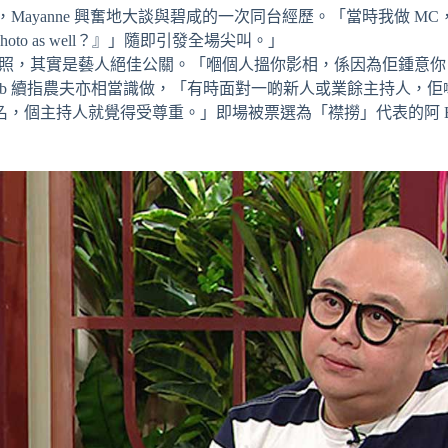
Mayanne 興奮地大談與碧咸的一次同台經歷。「當時我做 MC
photo as well？』」隨即引發全場尖叫。」
願意合照，其實是藝人絕佳公關。「嗰個人搵你影相，係因為佢鍾意
ob 續指農夫亦相當識做，「有時面對一啲新人或業餘主持人，佢
，個主持人就覺得受尊重。」即場被票選為「襟撈」代表的阿 Bo