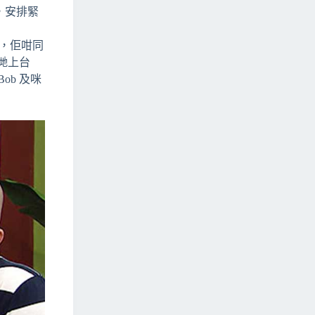
，安排緊
你，佢咁同
哋上台
b 及咪