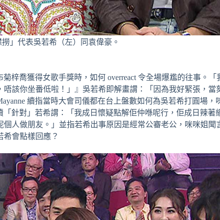
襟撈」代表吳若希（左）同袁偉豪。
菊梓喬獲得女歌手獎時，如何 overreact 令全場爆尷的往事。
，唔該你坐番低啦！」』吳若希即解畫謂：「因為我好緊張，當
yanne 續指當時大會司儀都在台上盤數如何為吳若希打圓場，
 繼續「針對」若希謂：「我成日懷疑點解佢仲喺呢行，佢成日辣著
呢個人做朋友。」並指若希出事原因是經常公審老公，咪咪姐聞
若希會點樣回應？