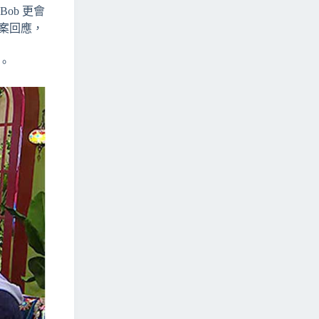
ob 更會
答案回應，
。