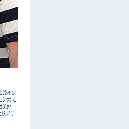
飽受不少
上努力咗
咁美好，
他放鬆了