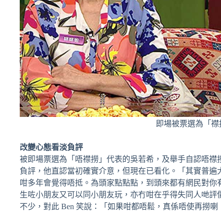
即場被票選為「襟
改變心態看淡負評
被即場票選為「唔襟撈」代表的吳若希，及舉手自認唔襟撈的
負評，他直認當初確實介意，但現在已看化。「其實普遍
咁多年會覺得唔抵。為頭家點點點，到頭來都有網民對你
生咗小朋友又可以同小朋友玩，亦冇咁在乎得失同人哋評價，咁
不少，對此 Ben 笑說：「如果咁都唔鬆，真係唔使再撈喇