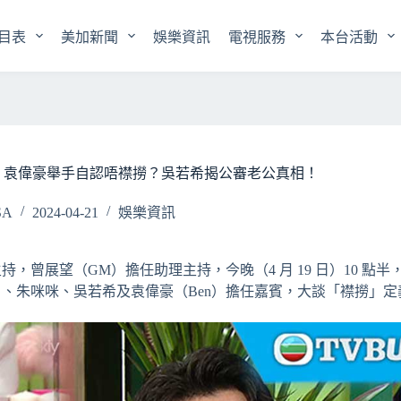
目表
美加新聞
娛樂資訊
電視服務
本台活動
叭》｜袁偉豪舉手自認唔襟撈？吳若希揭公審老公真相！
SA
2024-04-21
娛樂資訊
任主持，曾展望（GM）擔任助理主持，今晚（4 月 19 日）10 點
ob）、朱咪咪、吳若希及袁偉豪（Ben）擔任嘉賓，大談「襟撈」定