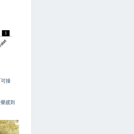
「可接
高榮譽感到