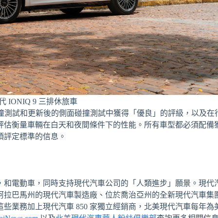
現代 IONIQ 9 三排休旅車
在正面碰撞測試和更新後的側面碰撞測試中獲得「優良」的評級，以及
評估衡量車輛在白天和夜間條件下的性能。所有車型都必須配備
獎項評定標準的信息。
，和電動車，同時支持現代汽車公司的「人類進步」願景。現代
阿拉巴馬州的現代汽車製造廠、位於喬治亞州的全新現代汽車集
這些業務加上現代汽車 850 家獨立經銷商，北美現代汽車每年為