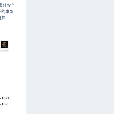
 最佳安全
P+的車型
選擇。