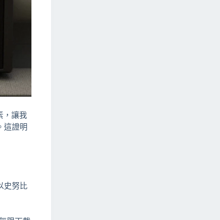
素，讓我
。這證明
以史努比