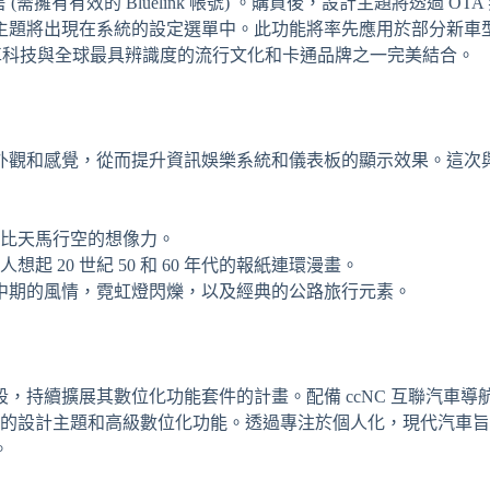
(需擁有有效的 Bluelink 帳號) 。購買後，設計主題將透過 OT
主題將出現在系統的設定選單中。此功能將率先應用於部分新車
作將尖端汽車科技與全球最具辨識度的流行文化和卡通品牌之一完美結合。
外觀和感覺，從而提升資訊娛樂系統和儀表板的顯示效果。這次
比天馬行空的想像力。
 20 世紀 50 和 60 年代的報紙連環漫畫。
紀中期的風情，霓虹燈閃爍，以及經典的公路旅行元素。
，持續擴展其數位化功能套件的計畫。配備 ccNC 互聯汽車導
得新的設計主題和高級數位化功能。透過專注於個人化，現代汽車
。