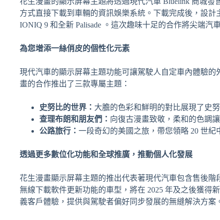
花生漫畫的顯示屏幕主題將透過現代汽車 Bluelink 商城發售 
方式直接下載到車輛的資訊娛樂系統。下載完成後，設計
IONIQ 9 和全新 Palisade 。這次趣味十足的合
為您增添一絲俏皮的個性化元素
現代汽車的顯示屏幕主題功能可讓駕駛人自定車內體驗的
畫的合作推出了三款專屬主題：
史努比的世界：
大膽的色彩和鮮明的對比展現了史努
查理布朗和朋友們
：
向復古漫畫致敬，柔和的色調讓人想起
公路旅行：
一段奇幻的美國之旅，帶您領略 20 世
透過更多數位化功能和全球推廣，推動個人化發展
花生漫畫顯示屏幕主題的推出代表著現代汽車包含售後階段
無線下載軟件更新功能的車型，將在 2025 年及之後獲
義客戶體驗，提供與駕駛者偏好同步發展的無縫解決方案