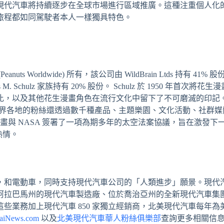
現代汽車將持續逐步在全球市場進行區域推廣。這種注重個人化
旅程都如同駕駛者本人一樣獨具特色。
orldwide) 所有，該公司由 WildBrain Ltds 持有 41% 
 Schulz 家族持有 20% 股份。 Schulz 於 1950 年首次將花
比，以及其他花生漫畫角色在流行文化中留下了不可磨滅的印記
外，世界各地的粉絲還透過數千種產品、主題樂園、文化活動、社群
漫畫與 NASA 簽署了一項為期多年的太空法案協議，旨在激發下
熱情。
，和電動車，同時支持現代汽車公司的「人類進步」願景。現代
阿拉巴馬州的現代汽車製造廠、位於喬治亞州的全新現代汽車集
這些業務加上現代汽車 850 家獨立經銷商，北美現代汽車每年為
aiNews.com
以及
北美現代汽車華人粉絲俱樂部
查詢更多相關信