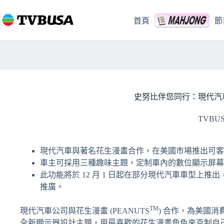
跳
至
首頁
節
主
要
內
容
史努比伴您同行：現代汽
TVBU
現代汽車與著名花生漫畫合作，在美國市場推出可客
車主可採用三種趣味主題，定制車內的數位顯示屏幕
此功能將於 12 月 1 日起在部分現代汽車車型上推出，包含
推廣。
TM
現代汽車公司與花生漫畫 (PEANUTS
) 合作，為美國消
全新顯示器設計主題，用最喜歡的花生漫畫角色來克制自