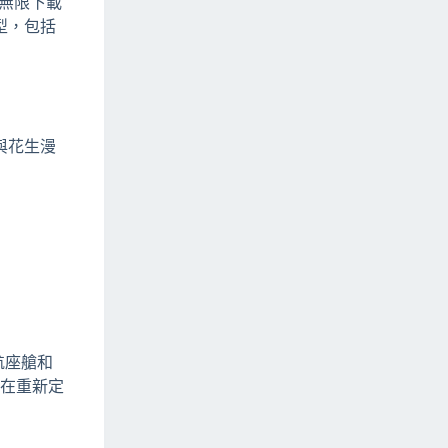
A 無限下載
型，包括
與花生漫
航座艙和
旨在重新定