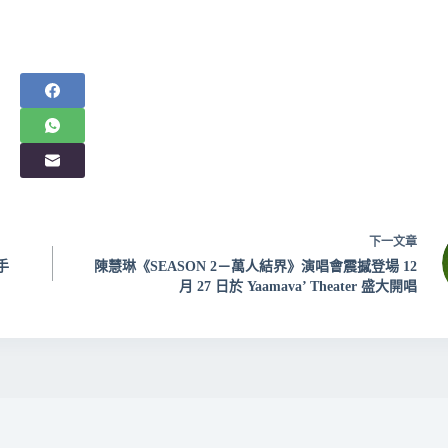
下一
文章
手
陳慧琳《SEASON 2－萬人結界》演唱會震撼登場 12
月 27 日於 Yaamava’ Theater 盛大開唱