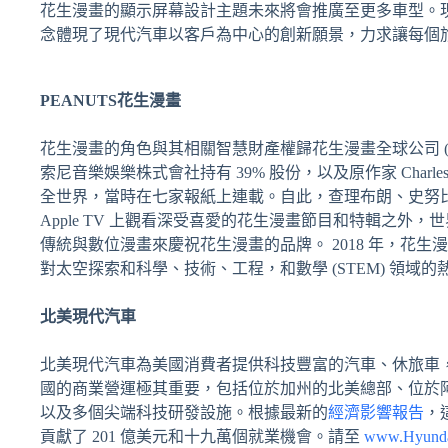
花生漫畫的顯示屏幕設計主題未來將會推廣至更多車型。
念體現了現代汽車以客戶為中心的創新願景，力求讓每個
PEANUTS
花生漫畫
花生漫畫的角色與其相關智慧財產權歸花生漫畫全球公司 (Peanuts W
索尼音樂娛樂株式會社持有 39% 股份，以及原作家 Charles M.
全世界，當時在七家報紙上連載。自此，查理布朗、史努
Apple TV 上觀看深受喜愛的花生漫畫節目和特輯之
傳統與數位漫畫來慶祝花生漫畫的品牌。 2018 年，花生
對太空探索和科學、技術、工程，和數學 (STEM) 領域的
北美現代汽車
北美現代汽車為美國消費者提供科技豐富的汽車、休旅車
國的商業營運極其重要，包括位於加州的北美總部、位於
以及多個尖端科技研發設施。根據最新的
經濟影響報告
，
貢獻了 201 億美元和十九萬個就業機會。請至
www.Hyund