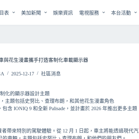
目表
美加新聞
娛樂資訊
電視服務
本台活動
車與花生漫畫攜手打造客制化車載顯示器
SA
2025-12-17
社區消息
制化的顯示器設計主題
，主題包括史努比、查理布朗，和其他花生漫畫角色
 IONIQ 9 和全新 Palisade，並計畫於 2026 年推出更多主
費者帶來特別的駕駛體驗。從 12 月 1 日起，車主將能透過現代
己的車輛，主題包括史努比、查理布朗，和他們的朋友們。