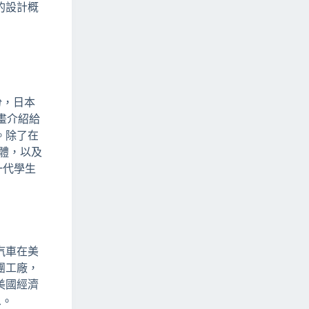
的設計概
股份，日本
生漫畫介紹給
。除了在
媒體，以及
一代學生
汽車在美
團工廠，
美國經濟
息。