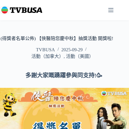
跳
至
主
要
內
容
(得獎者名單公佈) 【俠醫陪您慶中秋】抽獎活動 開獎啦!
TVBUSA
2025-09-29
活動（加拿大）
,
活動（美國）
多謝大家嘅踴躍參與同支持!🥳