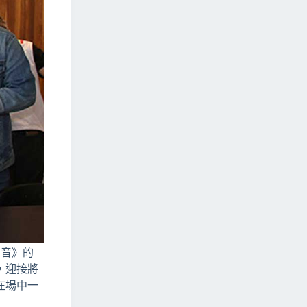
聲音》的
，迎接將
在場中一