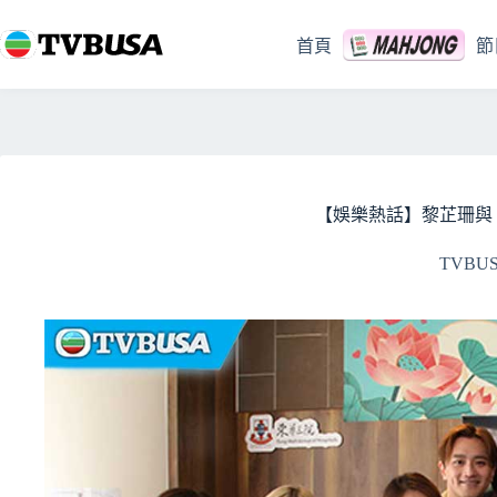
跳
至
首頁
節
主
要
內
容
【娛樂熱話】黎芷珊與
TVBU