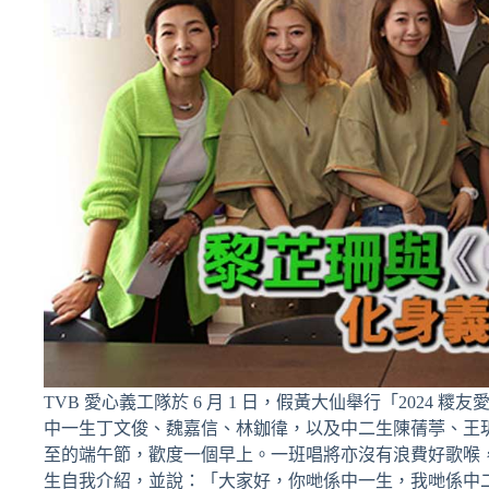
TVB 愛心義工隊於 6 月 1 日，假黃大仙舉行「202
中一生丁文俊、魏嘉信、林鉫徫，以及中二生陳蒨葶、王
至的端午節，歡度一個早上。一班唱將亦沒有浪費好歌喉
生自我介紹，並說：「大家好，你哋係中一生，我哋係中