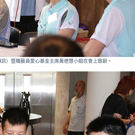
傳訊）暨職藝員愛心基金主席黃德慧小姐在會上致辭。