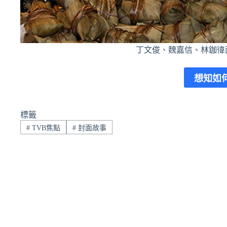
丁文俊、魏嘉信、林鉫徫
想知如
標籤
#
TVB焦點
#
封面故事