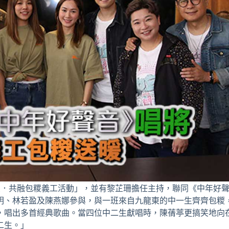
4 糭友愛．共融包糭義工活動」，並有黎芷珊擔任主持，聯同《中年好
玥、林若盈及陳燕娜參與，與一班來自九龍東的中一生齊齊包糉
，唱出多首經典歌曲。當四位中二生獻唱時，陳蒨葶更搞笑地向
二生。」