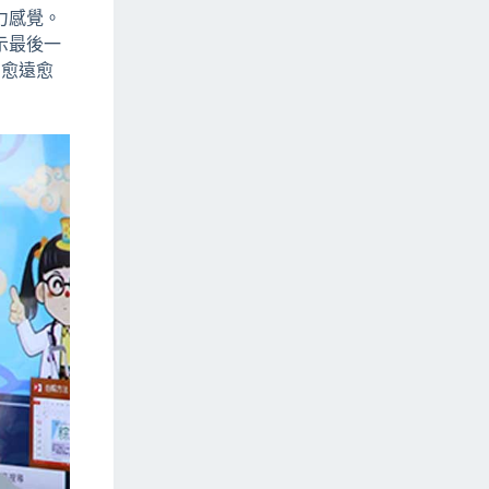
力感覺。
示最後一
方愈遠愈