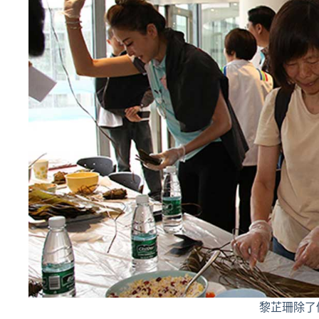
黎芷珊除了