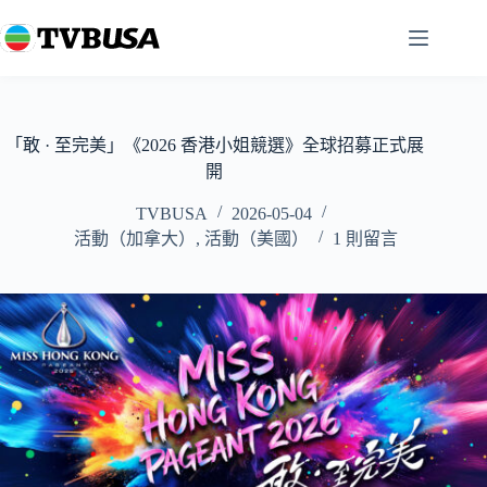
跳
至
主
要
內
容
「敢 · 至完美」《2026 香港小姐競選》全球招募正式展
開
TVBUSA
2026-05-04
活動（加拿大）
,
活動（美國）
1 則留言