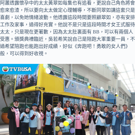
阿蕭透露懷孕中的太太黃翠如每集也有追看，更說自己角色將會
愈來愈渣，所以要向太太做定心理輔導，不斷同翠如講這套只是
喜劇，以免她情緒波動。他透露這段時間要照顧翠如，亦有安排
工作及家事，過得好充實。他說不是只是這段時間才女王式服待
太太，只是現在更著數，因為太太肚裏面有 BB，可以有兩個人
受惠。頒獎典禮臨近，吳若希笑說自己是陪跑大軍重要一員，不
過希望陪跑也能跑出好成績，好似《奔跑吧！勇敢的女人們》
般，可以得到好收視。