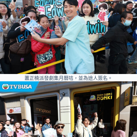
蕭正楠派發劇集月曆咭，並為途人簽名。