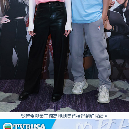
吳若希與蕭正楠高興劇集首播得到好成績。