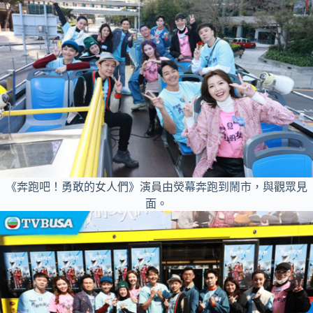
《奔跑吧！勇敢的女人們》演員由熒幕奔跑到鬧市，與觀眾見
面。