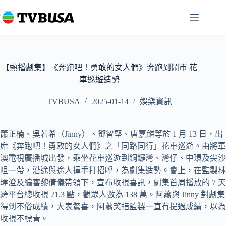
跳
至
主
要
內
容
【熱播劇集】《奔跑吧！勇敢的女人們》奔跑到鬧市 花
車巡遊造勢
TVBUSA
2025-01-14
娛樂資訊
蕭正楠、吳若希（Jinny）、鄧智堅、唐嘉麟等於 1 月 13 日，出
席《奔跑吧！勇敢的女人們》之「同路同行」花車巡遊。由將軍
澳電視廣播城出發，乘坐花車巡遊到銅鑼灣、灣仔、中環及尖沙
咀一帶，沿途與途人揮手打招呼，為劇集造勢。會上，在監製林
瑋澄及編審黎倩儀帶領下，宣布收視喜訊，劇集首周播放的 7 天
跨平台總收視 21.3 點，觀眾人數為 138 萬。阿蕭與 Jinny 對劇集
得到不俗成績，大表驚喜，阿蕭笑指監製一直冇提過成績，以為
收視不標青。