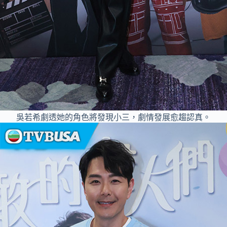
吳若希劇透她的角色將發現小三，劇情發展愈趨認真。