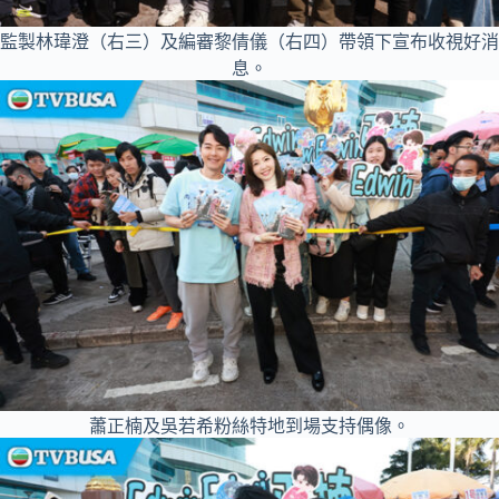
監製林瑋澄（右三）及編審黎倩儀（右四）帶領下宣布收視好消
息。
蕭正楠及吳若希粉絲特地到場支持偶像。