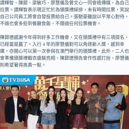
譚輝智、陳懿、梁敏巧、廖慧儀及曾文心一同會晤傳媒，為自己
拉票。譚輝智表示現正忙於為頒獎禮綵排，未有時間拉票，笑說
自己公司員工將會自發投票給自己。張馳豪雖說以平常心對待，
不過也會多些到餐廳食飯，不錯過任何拉票機會。
陳懿德感謝今年得到好多工作機會，又在頒獎禮中有三項提名，
已經當是贏了。入行 4 年的廖慧儀對可以角逐新人獎，感到幸
運，亦開心可以第一次參與在澳門舉行的頒獎禮。此外，二人也
會準備頒獎禮戰衣盛裝亮相，陳懿德預告會作性感打扮，廖慧儀
則希望著得高貴一點。