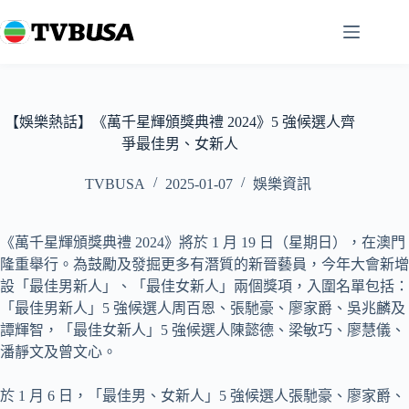
跳
至
主
要
內
容
【娛樂熱話】《萬千星輝頒獎典禮 2024》5 強候選人齊
爭最佳男、女新人
TVBUSA
2025-01-07
娛樂資訊
《萬千星輝頒獎典禮 2024》將於 1 月 19 日（星期日），在澳門
隆重舉行。為鼓勵及發掘更多有潛質的新晉藝員，今年大會新增
設「最佳男新人」、「最佳女新人」兩個獎項，入圍名單包括：
「最佳男新人」5 強候選人周百恩、張馳豪、廖家爵、吳兆麟及
譚輝智，「最佳女新人」5 強候選人陳懿德、梁敏巧、廖慧儀、
潘靜文及曾文心。
於 1 月 6 日，「最佳男、女新人」5 強候選人張馳豪、廖家爵、