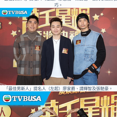
巧。
「最佳男新人」提名人（左起）廖家爵、譚輝智及張馳豪。