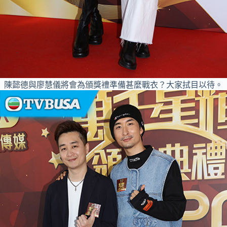
陳懿德與廖慧儀將會為頒獎禮準備甚麼戰衣？大家拭目以待。