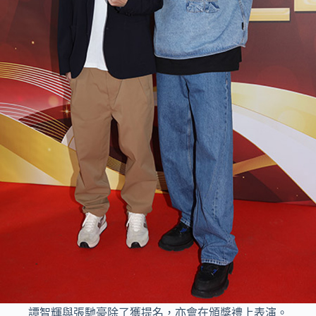
譚智輝與張馳豪除了獲提名，亦會在頒獎禮上表演。