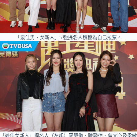
「最佳男、女新人」5 強提名人積極為自己拉票。
「最佳女新人」提名人（左起）廖慧儀、陳懿德、曾文心及梁敏