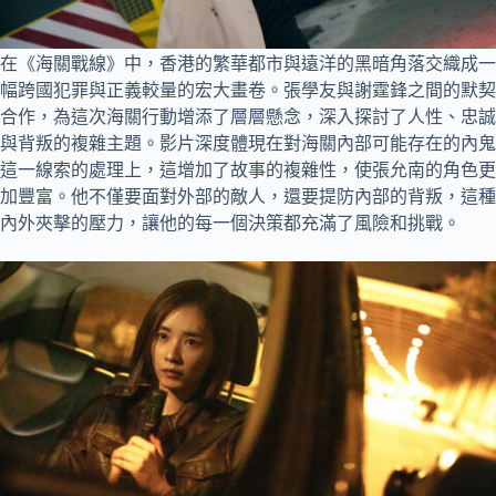
在《海關戰線》中，香港的繁華都市與遠洋的黑暗角落交織成一
幅跨國犯罪與正義較量的宏大畫卷。張學友與謝霆鋒之間的默契
合作，為這次海關行動增添了層層懸念，深入探討了人性、忠誠
與背叛的複雜主題。影片深度體現在對海關內部可能存在的內鬼
這一線索的處理上，這增加了故事的複雜性，使張允南的角色更
加豐富。他不僅要面對外部的敵人，還要提防內部的背叛，這種
內外夾擊的壓力，讓他的每一個決策都充滿了風險和挑戰。