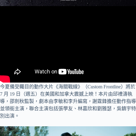
今夏備受矚目的動作大片《海關戰線》（Custom Frontline）將於
7 月 19 日（週五）在美國和加拿大震撼上映！本片由邱禮濤執
導，邵劍秋監製，劇本由李敏和李升編寫，謝霆鋒擔任動作指導
並領銜主演，聯合主演包括張學友、林嘉欣和劉雅瑟，吳鎮宇特
別出演。