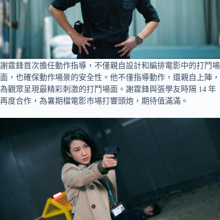
謝霆鋒首次擔任動作指導，不僅親自設計和編排電影中的打鬥場
面，也確保動作場景的安全性。他不僅指導動作，還親自上陣，
為觀眾呈現最精彩刺激的打鬥場面。謝霆鋒與張學友時隔 14 年
再度合作，為暑期檔電影市場打響頭炮，期待值滿滿。