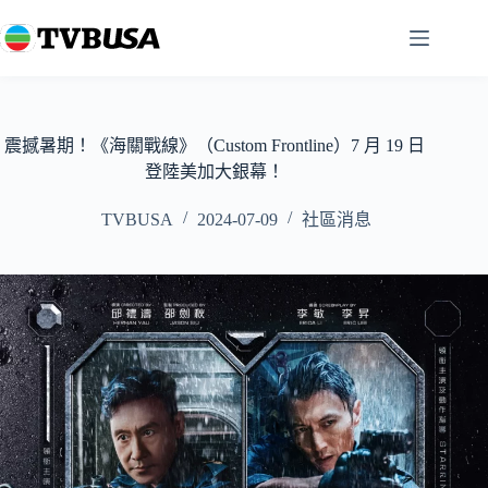
跳
至
主
要
內
容
震撼暑期！《海關戰線》（Custom Frontline）7 月 19 日
登陸美加大銀幕！
TVBUSA
2024-07-09
社區消息