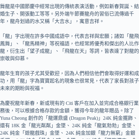
舞龍是中國節慶中經常出現的傳統表演活動，例如新春賀誕、結
婚生子、開張動工等等。另外端午節賽龍舟的習俗已流傳過千
年，龍舟划過的水又稱「大吉水」，寓意吉祥。
「龍」字出現在許多中國成語中，代表吉祥與宏願；諸如「龍飛
鳳舞」、「龍馬精神」等祝福語，也經常將優秀和傑出的人比作
龍，衍生出「望子成龍」、「飛龍在天」等詞，皆表達了對龍的
崇敬與仰慕。
龍年生育的孩子尤其受歡迎，因為人們相信他們會取得好運和成
功，用「龍」字為寶寶起名的現象也很常見，代表了家長對孩子
未來的期盼與祝福。
為慶祝龍年新春，新或現有的 Citi 客戶在加入並完成合格銀行業
務後，可以根據合格存款的金額，獲得今年的龍年贈品。除了
Yuna Cheong 創作的「龍運鼎盛 (Dragon Peak)」24K 純金擺飾、
還有 18K 金「龍光粼粼」金墜、 24K 純金「龍氣勃勃」金墜、
24K 純金「遊龍戲珠」金墜、 24K 純金加銀「龍力無窮」金銀