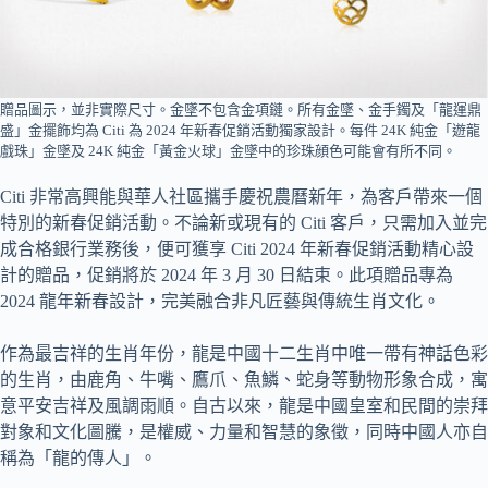
贈品圖示，並非實際尺寸。金墜不包含金項鏈。所有金墜、金手鐲及「龍運鼎
盛」金擺飾均為 Citi 為 2024 年新春促銷活動獨家設計。每件 24K 純金「遊龍
戲珠」金墜及 24K 純金「黃金火球」金墜中的珍珠顔色可能會有所不同。
Citi 非常高興能與華人社區攜手慶祝農曆新年，為客戶帶來一個
特別的新春促銷活動。不論新或現有的 Citi 客戶，只需加入並完
成合格銀行業務後，便可獲享 Citi 2024 年新春促銷活動精心設
計的贈品，促銷將於 2024 年 3 月 30 日結束。此項贈品專為
2024 龍年新春設計，完美融合非凡匠藝與傳統生肖文化。
作為最吉祥的生肖年份，龍是中國十二生肖中唯一帶有神話色彩
的生肖，由鹿角、牛嘴、鷹爪、魚鱗、蛇身等動物形象合成，寓
意平安吉祥及風調雨順。自古以來，龍是中國皇室和民間的崇拜
對象和文化圖騰，是權威、力量和智慧的象徵，同時中國人亦自
稱為「龍的傳人」。