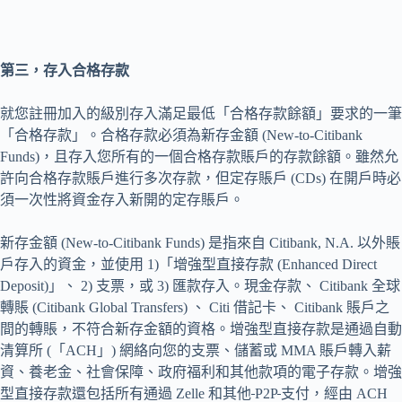
第三，存入合格存款
就您註冊加入的級別存入滿足最低「合格存款餘額」要求的一筆
「合格存款」。合格存款必須為新存金額 (New-to-Citibank
Funds)，且存入您所有的一個合格存款賬戶的存款餘額。雖然允
許向合格存款賬戶進行多次存款，但定存賬戶 (CDs) 在開戶時必
須一次性將資金存入新開的定存賬戶。
新存金額 (New-to-Citibank Funds) 是指來自 Citibank, N.A. 以外賬
戶存入的資金，並使用 1)「增強型直接存款 (Enhanced Direct
Deposit)」、 2) 支票，或 3) 匯款存入。現金存款、 Citibank 全球
轉賬 (Citibank Global Transfers) 、 Citi 借記卡、 Citibank 賬戶之
間的轉賬，不符合新存金額的資格。增強型直接存款是通過自動
清算所 (「ACH」) 網絡向您的支票、儲蓄或 MMA 賬戶轉入薪
資、養老金、社會保障、政府福利和其他款項的電子存款。增強
型直接存款還包括所有通過 Zelle 和其他
P2P
支付，經由 ACH