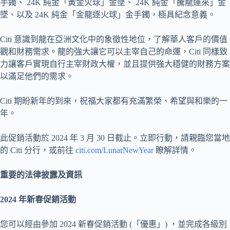
手鐲、 24K 純金「黃金火球」金墜、 24K 純金「騰龍運來」金
墜、以及 24K 純金「金龍逐火球」金手鐲，極具紀念意義。
Citi 意識到龍在亞洲文化中的象徵性地位，了解華人客戶的價值
觀和財務需求。龍的強大讓它可以主宰自己的命運，Citi 同樣致
力讓客戶實現自行主宰財政大權，並且提供強大穩健的財務方案
以滿足他們的需求。
Citi 期盼新年的到來，祝福大家都有充滿繁榮、希望與和樂的一
年。
此促銷活動於 2024 年 3 月 30 日截止。立即行動，請親臨您當地
的 Citi 分行，或前往
citi.com/LunarNewYear
瞭解詳情。
重要的法律披露及資訊
2024 年新春促銷活動
您可以經由參加 2024 新春促銷活動 (「優惠」) ，並完成各級別