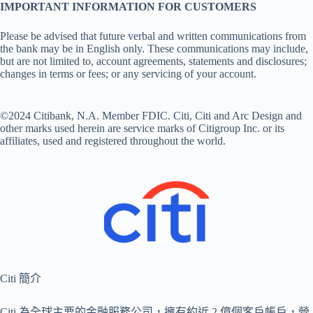
IMPORTANT INFORMATION FOR CUSTOMERS
Please be advised that future verbal and written communications from
the bank may be in English only. These communications may include,
but are not limited to, account agreements, statements and disclosures;
changes in terms or fees; or any servicing of your account.
©2024 Citibank, N.A. Member FDIC. Citi, Citi and Arc Design and
other marks used herein are service marks of Citigroup Inc. or its
affiliates, used and registered throughout the world.
Citi 簡介
Citi 為全球主要的金融服務公司，擁有約近 2 億個客戶帳戶，營