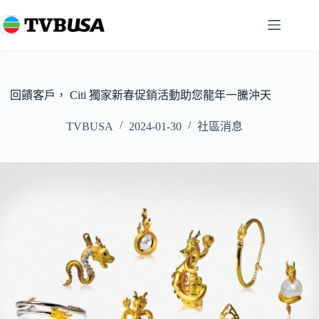
跳
至
主
要
內
容
回饋客戶， Citi 獨家新春促銷活動助您龍年一騰沖天
TVBUSA
2024-01-30
社區消息