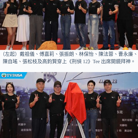
（左起）戴祖儀、傅嘉莉、張振朗、林保怡、陳法蓉、曹永廉、
陳自瑤、張松枝及高鈞賢穿上《刑偵 12》Tee 出席開鏡拜神。