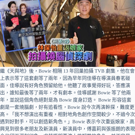
繼《天與地》後，Bowie 相隔 13 年回巢拍攝 TVB 劇集，他在會
上表示等了這套劇等了兩年，因為早年同佳導在導演員春茗碰
面，佳導說有好角色預留給他。他聽了故事覺得好玩，答應演
出，誰知最後等了兩年，才有劇本。佳導感謝 Bowie 等了他兩
年，並說這個角色絕對是為 Bowie 度身訂造。 Bowie 形容這套
劇是一套燒腦劇，好有追看性，Bowie 說今次再演幹探，難度更
高。「我不想演出有重複，相對地角色創作空間較少，不過今次
遇到好對手，可以創造新角色。」Bowie 表示今次重返娘家，高
興見到很多老朋友及新演員，新演員中，傅嘉莉與張振朗的表現