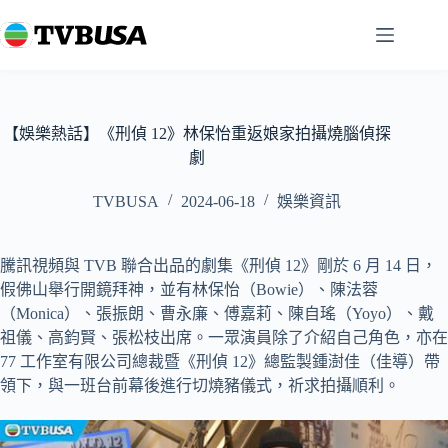
跳
至
主
要
內
容
【娛樂熱話】《刑偵 12》林保怡重返娘家拍攝燒腦偵探
劇
TVBUSA
2024-06-18
娛樂資訊
騰訊視頻與 TVB 聯合出品的劇集《刑偵 12》剛於 6 月 14 日，
假佛山舉行開鏡拜神，並有林保怡（Bowie）、陳法蓉
（Monica）、張振朗、曹永廉、傅嘉莉、陳自瑤（Yoyo）、戴
祖儀、高鈞賢、張松枝出席。一眾演員除了介紹自己角色，亦在
77 工作室有限公司總裁暨《刑偵 12》總監製鍾澍佳（佳導）帶
領下，與一班台前幕後進行切燒豬儀式，祈求拍攝順利。