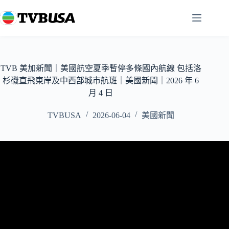
跳
至
主
要
內
容
TVB 美加新聞｜美國航空夏季暫停多條國內航線 包括洛
杉磯直飛東岸及中西部城市航班｜美國新聞｜2026 年 6
月 4 日
TVBUSA
2026-06-04
美國新聞