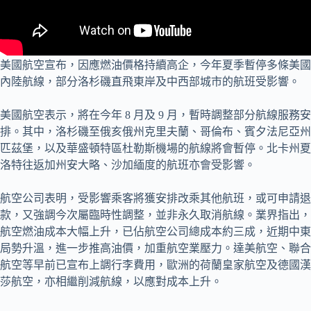
美國航空宣布，因應燃油價格持續高企，今年夏季暫停多條美國
內陸航線，部分洛杉磯直飛東岸及中西部城市的航班受影響。
美國航空表示，將在今年 8 月及 9 月，暫時調整部分航線服務安
排。其中，洛杉磯至俄亥俄州克里夫蘭、哥倫布、賓夕法尼亞州
匹茲堡，以及華盛頓特區杜勒斯機場的航線將會暫停。北卡州夏
洛特往返加州安大略、沙加緬度的航班亦會受影響。
航空公司表明，受影響乘客將獲安排改乘其他航班，或可申請退
款，又強調今次屬臨時性調整，並非永久取消航線。業界指出，
航空燃油成本大幅上升，已佔航空公司總成本約三成，近期中東
局勢升溫，進一步推高油價，加重航空業壓力。達美航空、聯合
航空等早前已宣布上調行李費用，歐洲的荷蘭皇家航空及德國漢
莎航空，亦相繼削減航線，以應對成本上升。