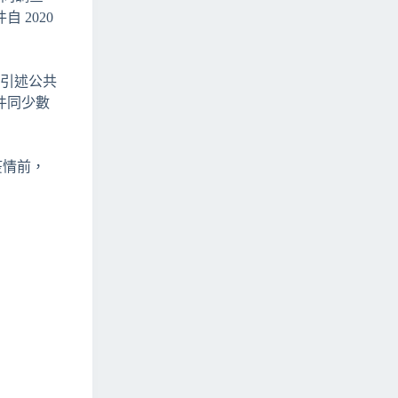
2020
道引述公共
件同少數
疫情前，