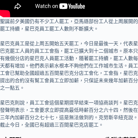
聖誕前夕美國仍有不少工人罷工，亞馬遜部份工人從上周展開的
罷工持續，星巴克員工罷工人數則不斷擴大。
星巴克員工是從上周五開始五天罷工，今日是最後一天，代表星
巴克罷工人員的員工工會指，罷工已擴大到十二個城市。原本只
有幾個分店的星巴克人員罷工活動，隨著罷工持續，罷工人數每
天都有增加。他們表示薪水根本不夠他們在工作城市生活。員工
工會已幫助全國超過五百間星巴克分店工會化，工會指，星巴克
提出的合約沒有幫工會員工立即加薪，只保証未來幾年加薪百分
之一點五。
星巴克則說，員工工會這個星期提早結束一項協商談判。星巴克
發聲明表示，工會要求立即提高最低時薪百分之六十四，然後在
三年內加薪百分之七十七，這是無法做到的。克勞斯辛紐克說。
截止今日，全國已有超過三百間星巴克店罷工。