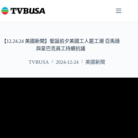
跳
至
主
要
內
容
【12.24.24 美國新聞】聖誕前夕美國工人罷工潮 亞馬遜
與星巴克員工持續抗議
TVBUSA
2024-12-24
美國新聞