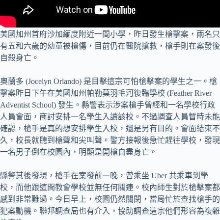
美國加州首府沙加緬度附近一間小學，昨日發生槍擊案，兩名只
有五和六歲的幼童被槍傷，目前仍在醫院搶救，槍手則在案發後
自殺身亡。
奧蘭多 (Jocelyn Orlando) 是目擊這宗可怕槍擊案的學生之一。槍
擊案昨日下午在美國加州帕勒莫羽毛河復臨學校 (Feather River
Adventist School) 發生。縣警表示涉案槍手曾經和一名學校行政
人員會面，商討安排一名學生入讀該校。不過調查人員暫時未能
確認，槍手是真的想安排學生入校，還是另有目的。會面結束不
久，校長就聽到槍聲和尖叫聲。警方接報後急忙趕往學校，發現
一名男子倒在校園內，明顯是開槍自盡身亡。
縣警其後發現，槍手在案發前一晚，曾乘坐 Uber 共乘車到學
校，而他跟這間教會學校並無任何關連。校內師生對於槍擊案都
感到非常難過。今日早上，校園仍然關閉，當局忙於查找槍手的
犯案動機。聯邦調查局也有介入，協助調查這宗他們形容為複雜