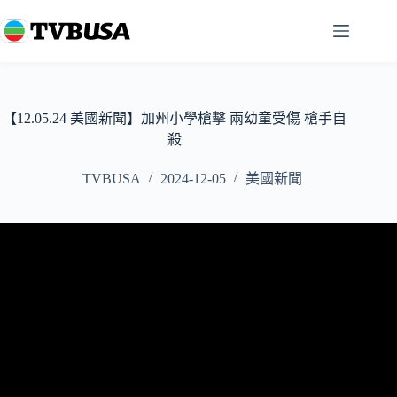
跳
至
主
要
內
容
【12.05.24 美國新聞】加州小學槍擊 兩幼童受傷 槍手自
殺
TVBUSA
2024-12-05
美國新聞