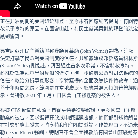
正在非洲訪問的美國總統拜登，至今未有回應記者提問，有關特
赦兒子亨特的原因。在國會山莊，有民主黨議員對於拜登的決定
感到驚訝。
弗吉尼亞州民主黨籍聯邦參議員華納 (John Warner) 認為，這項
決定打擊了民眾對美國制度的信任。共和黨籍聯邦參議員科林斯
(Susan Collins) 則指出，拜登過往曾多次承諾，不會特赦亨特。
科林斯認為拜登出爾反爾的做法，進一步破壞公眾對司法系統的
信任。政治分析專家形容，亨特獲得的全面及無條件特赦令，涵
蓋十年時間之長，範圍是異常地廣泛。總統當選人特朗普曾經暗
示，會特赦 2021 年 1 月 6 日國會山莊騷亂案的被告人。
根據 CBS 新聞的報道，自從亨特獲得特赦後，更多國會山莊騷
動案的被告，要求獲得釋放或申請延遲審訊，他們都引述特朗普
在社交網絡上發文，將亨特和他們相提並論，作為理由。不過米
勒 (Jason Miller) 強調，特朗普不會全面特赦所有國會山莊騷動案