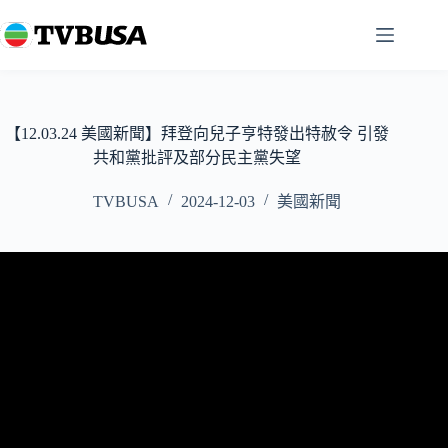
跳
至
主
要
內
容
【12.03.24 美國新聞】拜登向兒子亨特發出特赦令 引發
共和黨批評及部分民主黨失望
TVBUSA
2024-12-03
美國新聞