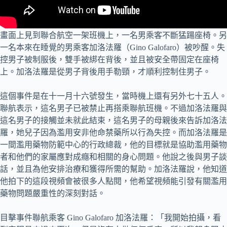
畫面上見到聯合航空一架班機上，一名男乘客不斷猛踼座椅。另
一名本來在睡覺的男乘客加洛法羅（Gino Galofaro）被吵醒。失
控男子被制服後，雙手被綁在背後，並且被安全帶固定在座椅
上。加洛法羅是從男子背後用手勒頸，才順利控制住男子。
這個事件是在十一月十六號發生，當時機上還有另外七十五人。
聯航表示，這名男子已被禁止再搭乘聯航班機。不過加洛法羅與
這名男子的接觸並未就此結束，這名男子的母親後來告訴加洛法
羅，她兒子因為濫用安非他命禁藥所以行為失控。而加洛法羅是
一間濫用藥物防範中心的行政總裁，他的目標就是協助濫用藥物
者和他們的家屬應對成癮和相關的身心問題。他說之後與男子談
話，並且為他安排治療和獲得所需的幫助。加洛法羅說，他知道
他拍下的這段視頻會被很多人點閱，他希望視頻能引發有關濫用
藥物問題嚴重性的深刻對話。
目擊事件聯航乘客 Gino Galofaro 加洛法羅：「我開始拍攝，看