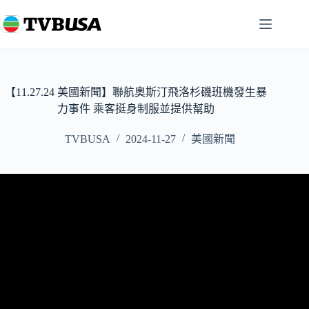
跳
至
主
要
內
容
【11.27.24 美國新聞】聯航奧斯汀飛洛杉磯班機發生暴
力事件 乘客挺身制服並提供幫助
TVBUSA
2024-11-27
美國新聞