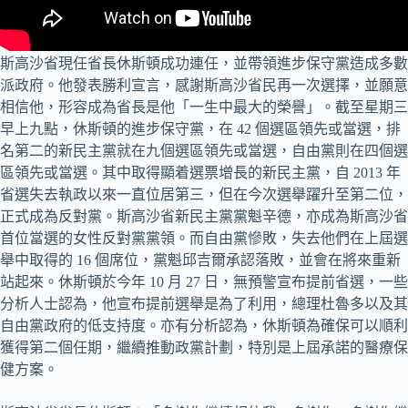
斯高沙省現任省長休斯頓成功連任，並帶領進步保守黨造成多數
派政府。他發表勝利宣言，感謝斯高沙省民再一次選擇，並願意
相信他，形容成為省長是他「一生中最大的榮譽」。截至星期三
早上九點，休斯頓的進步保守黨，在 42 個選區領先或當選，排
名第二的新民主黨就在九個選區領先或當選，自由黨則在四個選
區領先或當選。其中取得顯着選票增長的新民主黨，自 2013 年
省選失去執政以來一直位居第三，但在今次選舉躍升至第二位，
正式成為反對黨。斯高沙省新民主黨黨魁辛德，亦成為斯高沙省
首位當選的女性反對黨黨領。而自由黨慘敗，失去他們在上屆選
舉中取得的 16 個席位，黨魁邱吉爾承認落敗，並會在將來重新
站起來。休斯頓於今年 10 月 27 日，無預警宣布提前省選，一些
分析人士認為，他宣布提前選舉是為了利用，總理杜魯多以及其
自由黨政府的低支持度。亦有分析認為，休斯頓為確保可以順利
獲得第二個任期，繼續推動政黨計劃，特別是上屆承諾的醫療保
健方案。