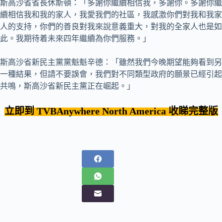
斯高沙省省長休斯頓：「多謝你繼續相信我，多謝你。多謝你繼
續相信我和我的家人，我愛我們的社區，我感激你們對我和我家
人的支持，你們的善良對我來說意義重大，對我的全家人也是如
此。我期待着未來四年繼續為你們服務。」
斯高沙省新民主黨黨魁魁辛德：「雖然我們今晚期望能夠看到另
一種結果，但請不要誤會，我們對不同類型政府的願景已經引起
共鳴，斯高沙省新民主黨正在崛起。」
立即到 TVBAnywhere
North America
收睇完整版