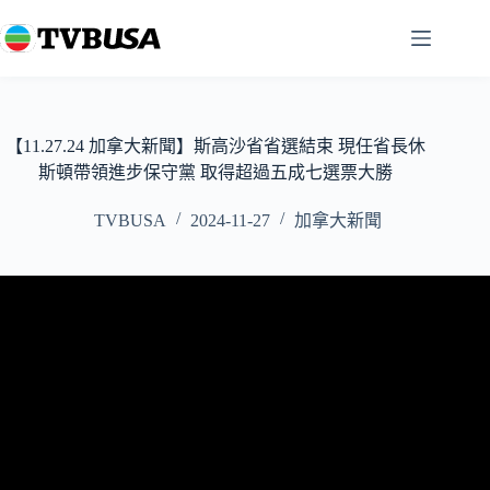
跳
至
主
要
內
容
【11.27.24 加拿大新聞】斯高沙省省選結束 現任省長休
斯頓帶領進步保守黨 取得超過五成七選票大勝
TVBUSA
2024-11-27
加拿大新聞