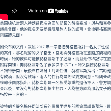
美國總統當選人特朗普提名為國防部長的赫格塞斯，與共和黨參
議員會面，他的提名需要參議院足夠人數的認可。會後赫格塞斯
與媒體見面。
剛公布的文件，敘述 2017 年一宗指控赫格塞斯對一名女子性侵
的案件，那名報警的女子指出，當她與赫格塞斯在旅館房間裡的
時候，她的飲料可能被赫格塞斯下了迷藥，而且她依稀記得在旅
館房間裡，向赫格塞斯說了很多次不 (NO) 。她又指控赫格塞斯
不讓她離開，最後壓在她身上對她性侵。赫格塞斯指出，當時他
有飲酒，但沒有飲醉，兩人的性行為是經過雙方同意。特朗普政
權轉移團隊指出，赫格塞斯是一名極受尊重的退伍軍人，警方調
查以後，並沒有對赫格塞斯提出控罪，因為警方認為那名女子的
指控是不實的。
被特朗普提名擔任司法部長的佛羅里達州前國會眾議員蓋茨，昨