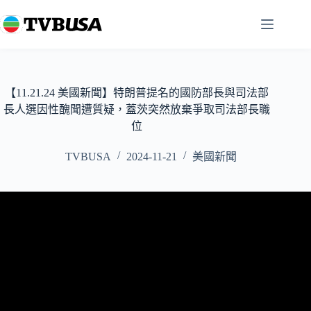
跳
至
主
要
內
容
【11.21.24 美國新聞】特朗普提名的國防部長與司法部
長人選因性醜聞遭質疑，蓋茨突然放棄爭取司法部長職
位
TVBUSA
2024-11-21
美國新聞