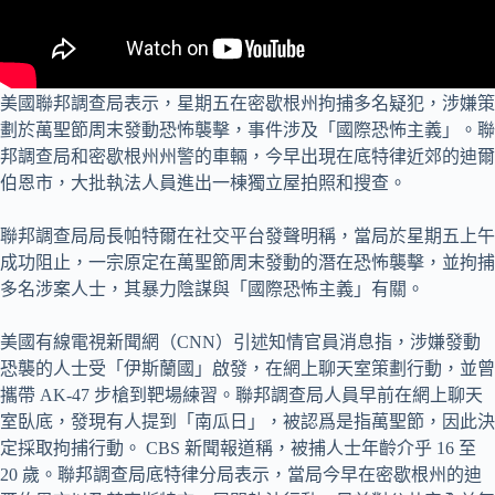
美國聯邦調查局表示，星期五在密歇根州拘捕多名疑犯，涉嫌策
劃於萬聖節周末發動恐怖襲擊，事件涉及「國際恐怖主義」。聯
邦調查局和密歇根州州警的車輛，今早出現在底特律近郊的迪爾
伯恩市，大批執法人員進出一棟獨立屋拍照和搜查。
聯邦調查局局長帕特爾在社交平台發聲明稱，當局於星期五上午
成功阻止，一宗原定在萬聖節周末發動的潛在恐怖襲擊，並拘捕
多名涉案人士，其暴力陰謀與「國際恐怖主義」有關。
美國有線電視新聞網（CNN）引述知情官員消息指，涉嫌發動
恐襲的人士受「伊斯蘭國」啟發，在網上聊天室策劃行動，並曾
攜帶 AK-47 步槍到靶場練習。聯邦調查局人員早前在網上聊天
室臥底，發現有人提到「南瓜日」，被認爲是指萬聖節，因此決
定採取拘捕行動。 CBS 新聞報道稱，被捕人士年齡介乎 16 至
20 歲。聯邦調查局底特律分局表示，當局今早在密歇根州的迪