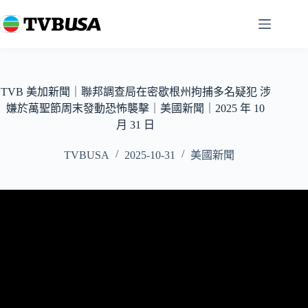
跳
至
主
要
內
容
TVB 美加新聞｜聯邦調查局在密歇根州拘捕多名疑犯 涉
嫌於萬聖節周末發動恐怖襲擊｜美國新聞｜2025 年 10
月 31 日
TVBUSA
2025-10-31
美國新聞