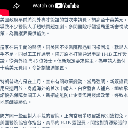
美國政府早前將海外專才簽證的首次申請費，調高至十萬美元，
導致不少醫院人手短缺問題加劇。多間醫院呼籲當局重新審視政
策，為醫護界提供豁免。
這家在馬里蘭的醫院，同美國不少醫院都遇到同樣困境，就是人
手不足，同員工工作過勞。院方原本打算通過申請 H-1B 工作簽
證，從海外招聘 45 位護士。但新規定要求僱主，為申請人繳付
十萬美元費用，令計劃被迫擱置。
特朗普政府是在上月，宣布有關政策變動。當局強調，新簽證費
用只適用於，身處海外的首次申請人，白宮發言人補充，總統承
諾優先保障美國工人，新措施能防止企業濫用簽證政策，導致本
地薪酬被壓低。
防方同一些面對人手荒的醫院，正向當局爭取醫護界別獲豁免。
美國醫院協會亦指出，高昂的 H-1B 簽證費，間接對資源緊張的