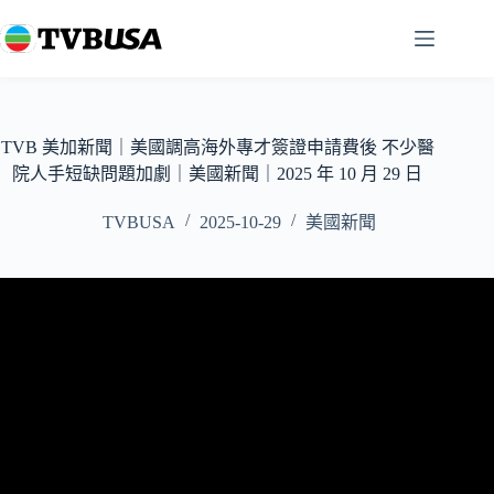
跳
至
主
要
內
容
TVB 美加新聞｜美國調高海外專才簽證申請費後 不少醫
院人手短缺問題加劇｜美國新聞｜2025 年 10 月 29 日
TVBUSA
2025-10-29
美國新聞