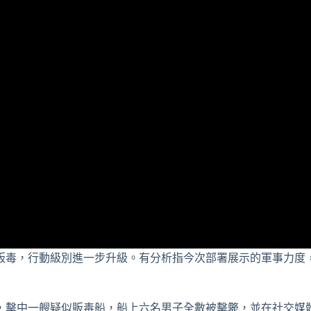
販毒，行動級別進一步升級。有分析指今次部署展示的軍事力度
，擊中一艘疑似販毒船，船上六名男子全數被擊斃，並在社交媒