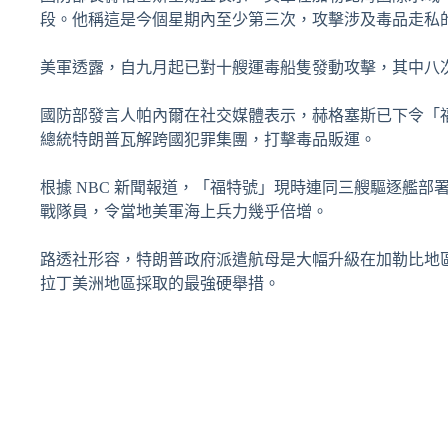
段。他稱這是今個星期內至少第三次，攻擊涉及毒品走私
美軍透露，自九月起已對十艘運毒船隻發動攻擊，其中八次
國防部發言人帕內爾在社交媒體表示，赫格塞斯已下令「
總統特朗普瓦解跨國犯罪集團，打擊毒品販運。
根據 NBC 新聞報道，「福特號」現時連同三艘驅逐艦
戰隊員，令當地美軍海上兵力幾乎倍增。
路透社形容，特朗普政府派遣航母是大幅升級在加勒比地
拉丁美洲地區採取的最強硬舉措。