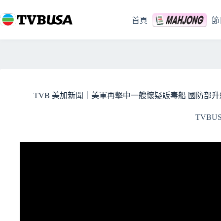
跳
至
首頁
節
主
要
內
容
TVB 美加新聞｜美軍再擊中一艘懷疑販毒船 國防部升級行
TVBU