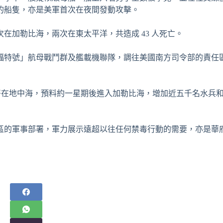
的船隻，亦是美軍首次在夜間發動攻擊。
在加勒比海，兩次在東太平洋，共造成 43 人死亡。
福特號」航母戰鬥群及艦載機聯隊，調往美國南方司令部的責任
部署在地中海，預料約一星期後進入加勒比海，增加近五千名水兵
區的軍事部署，軍力展示遠超以往任何禁毒行動的需要，亦是華