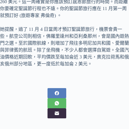
260 美元。這一周確實是你應該預訂感恩節旅行的時間。而距離
你要確定聖誕節行程也不遠。你的聖誕節旅行應在 11 月第一周
就預訂好 (旅遊專家 弗倫奇) 。
她提醒，過了 11 月 4 日當周才預訂聖誕節旅行，機票會貴一
些。航空公司則相信，佛羅里達州和亞利桑那州，會是國內遊熱
門之選。至於國際航線，則增加了飛往多明尼加共和國、愛爾蘭
與菲律賓的航班。除了坐飛機，不少人都會選擇自駕遊。全國汽
油價格近期回軟，平均價跌至每加侖近 3 美元，奧克拉荷馬和俄
亥俄州部分地區，更一度低於每加侖 2 美元。