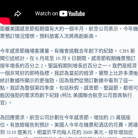
距離美國感恩節假期還有大約一個半月，航空公司表示，今年機
票預訂情況理想，預料旅客人次將再創新高。
今年感恩節機場客運量，有機會挑戰去年創下的紀錄。 CBS 新
聞引述統計，在 6 月底至 10 月 8 日期間，感恩節假期機票預訂
按年增長約百分之 2，聖誕假期則增長近百分之一。我們是經濟
一個非常好的即時指標，我認為當前的經濟，實際上比許多滯後
統計數據所顯示的更強勁，因為我們從預訂數據中看到了這一
點。我認為整個第四季度，包括秋假、感恩節、聖誕節，都很可
能因強勁的需求而創下紀錄 (柯比 美國聯合航空公司首席執行
官) 。
為回應需求，航空公司計劃在今年感恩節，增加約 25 萬個座
位。有旅遊報告則預計，美國人今年在機票和酒店的花費，將達
到 3110 億美元，相當於平均每人花約 2600 美元，按年增加近