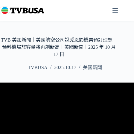
跳
至
主
要
內
容
TVB 美加新聞｜美國航空公司說感恩節機票預訂理想
預料機場旅客量將再創新高｜美國新聞｜2025 年 10 月
17 日
TVBUSA
2025-10-17
美國新聞