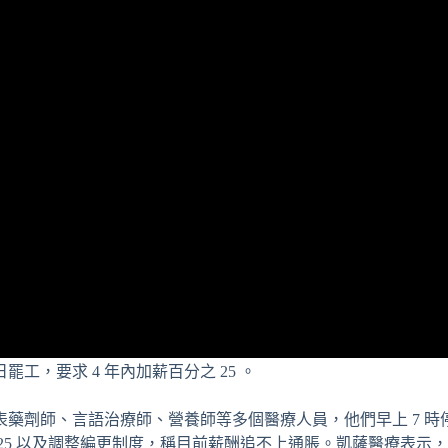
罷工，要求 4 年內加薪百分之 25 。
藥劑師、言語治療師、營養師等多個醫療人員，他們早上 7 時
之 25 以及調整編更制度，稱目前薪酬追不上通脹。凱薩醫療表示