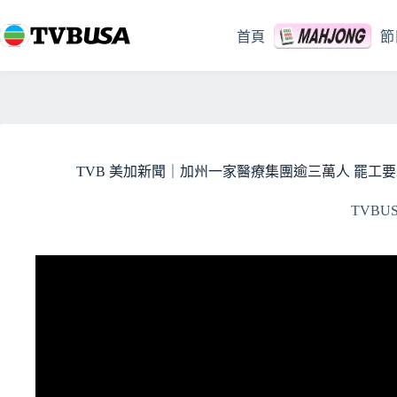
跳
至
首頁
節
主
要
內
容
TVB 美加新聞｜加州一家醫療集團逾三萬人 罷工要求加
TVBU