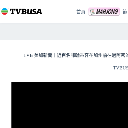
跳
至
首頁
節
主
要
內
容
TVB 美加新聞｜近百名郵輪乘客在加州前往邁阿密的行程
TVBU