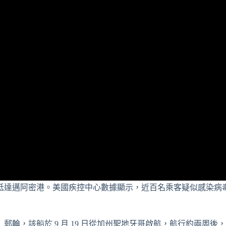
抵達邁阿密港。美國疾控中心數據顯示，近百名乘客疑似感染病
輪，該船於 9 月 19 日從加州聖地牙哥啟航，航行約兩周後