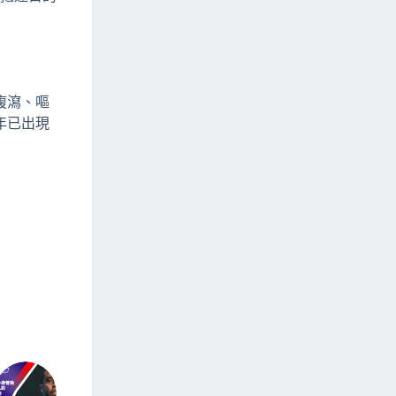
腹瀉、嘔
年已出現