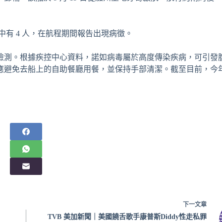
名船員中有 4 人，在航程期間報告出現病徵。
檢測。根據疾控中心資料，諾如病毒屬於高度傳染疾病，可引發
應避免去船上的自助餐廳用餐，並保持手部清潔。截至目前，今
。
下一
文章
示
TVB 美加新聞｜美國饒舌歌手康普斯Diddy性走私罪