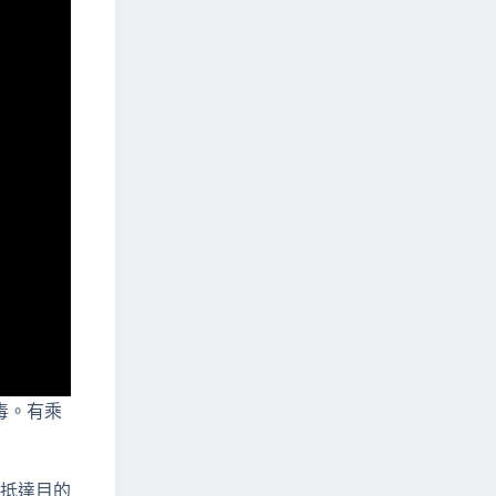
毒。有乘
，抵達目的