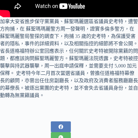
加拿大安省進步保守黨黨員、蘇聖瑪麗選區省議員史考特，遭警
方拘捕，在 蘇聖瑪瑪麗警方周一發聲明，證實多倫多警方，在
蘇聖瑪麗警局警探的調查下，拘捕 35 歲的史考特，為保護受害
者的隱私，事件的詳細資料，以及相關指控的細節將不會公開。
省長道格福特辦公室回應表示，任何關於史考特被開除黨籍的問
題，都應該詢問蘇聖瑪麗警方。蘇聖瑪麗法院透露，史考特被控
襲擊與持武器襲擊，周一出庭申請保釋，並需要支付 5,000 加元
保釋。 史考特今年二月首次當選省議員，曾擔任道格福特幕僚
長的顧問，亦曾出任住房副廳長，以及政府及消費者服務廳廳長
的幕僚長。被逐出黨團的史考特，並不會失去省議員身份，並自
動轉為無黨籍議員。