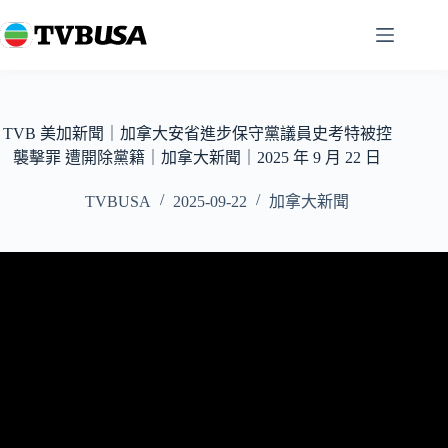
跳
至
主
要
內
容
TVB 美加新聞｜加拿大安省進步保守黨議員史考特被控
襲擊罪 遭開除黨籍｜加拿大新聞｜2025 年 9 月 22 日
TVBUSA
2025-09-22
加拿大新聞