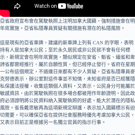
亞省政府宣布會在駕駛執照上注明加拿大國籍，強制措施會在明
年底實施。亞省私隱專員質疑有關措施有潛在的私隱風險。
這是現有的亞省車牌，建議的新車牌上列有 CAN 的字眼，表明
持有人是加拿大公民；至於永久居民或非公民就不會有任何標
示，新規定會在明年底實施，類似規定在安省、魁省、緬省和卑
詩省都曾經推行，屬於自願性質，但已經停止發行。省府在星期
一公布這個規定，不過連日來都有不少人質疑，亞省私隱專員麥
克勞德表示，辦公室對這件事並不知情，未知省府是否已經獲隱
私保護法授權，收集這類個人資料，又表示，公民身分可能屬於
敏感資訊，由於駕駛執照在很多場合都被用作年齡證明，因此政
府必須證明將公民資料納入駕駛執照的好處，能大於潛在的隱私
風險。省長戴思敏再為這項新規定辯護，表示加入國籍標示有迫
切需要，可以確保亞省在提供社會服務時優先考慮加拿大公民，
又表示目前正是根據另一名獨立官員的指示行事。