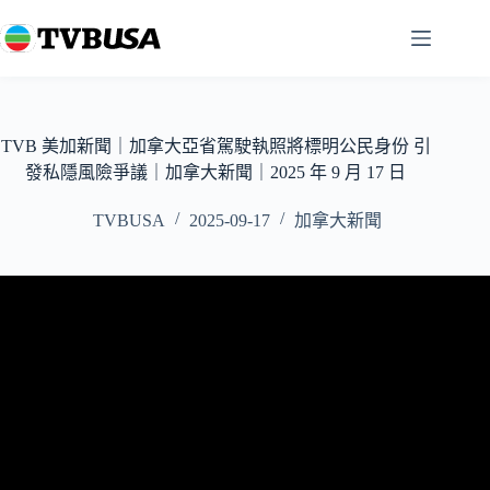
跳
至
主
要
內
容
TVB 美加新聞｜加拿大亞省駕駛執照將標明公民身份 引
發私隱風險爭議｜加拿大新聞｜2025 年 9 月 17 日
TVBUSA
2025-09-17
加拿大新聞