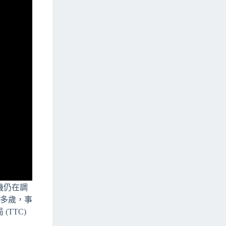
機仍在調
十多歲，事
TTC)