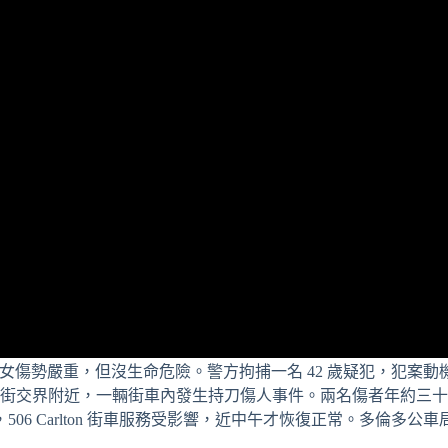
一女傷勢嚴重，但沒生命危險。警方拘捕一名 42 歲疑犯，犯案動
巴佛士街交界附近，一輛街車內發生持刀傷人事件。兩名傷者年約三
Carlton 街車服務受影響，近中午才恢復正常。多倫多公車局 (