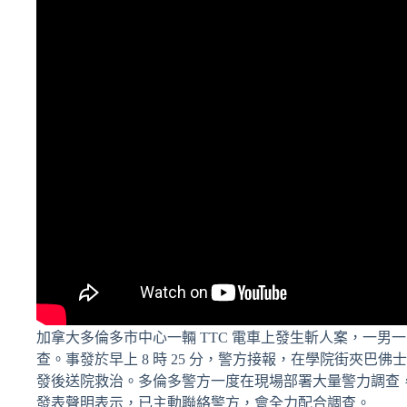
加拿大多倫多市中心一輛 TTC 電車上發生斬人案，一男
查。事發於早上 8 時 25 分，警方接報，在學院街夾
發後送院救治。多倫多警方一度在現場部署大量警力調查，506 
發表聲明表示，已主動聯絡警方，會全力配合調查。