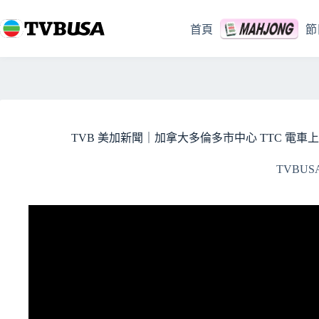
跳
至
首頁
節
主
要
內
容
TVB 美加新聞｜加拿大多倫多市中心 TTC 電車上 
TVBUS