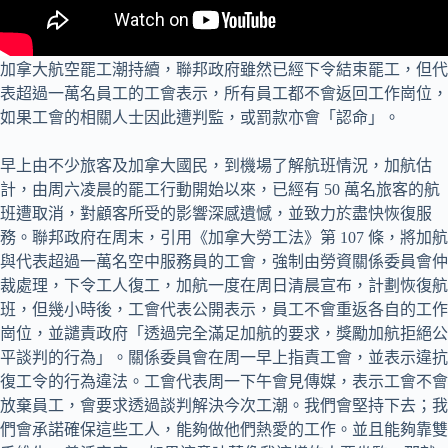
加拿大航空罷工潮持續，聯邦政府雖然已經下令結束罷工，但代
表超過一萬名員工的工會表示，所有員工都不會返回工作崗位，
如果工會的相關人士因此遭判監，或罰款亦會「認命」。
早上由不少旅客及加拿大國民，到機場了解航班情況，加航估
計，由周六凌晨的罷工行動開始以來，已經有 50 萬名旅客的航
班遭取消，對顧客所受的影響深感遺憾，並致力於盡快恢復服
務。聯邦政府在周末，引用《加拿大勞工法》第 107 條，將加航
與代表超過一萬名空中服務員的工會，強制由勞資關係委員會仲
裁處理，下令工人復工，加航一度在周日清晨宣布，計劃恢復航
班，但幾小時後，工會代表公開表示，員工不會重返各自的工作
崗位，並譴責政府「透過完全滿足加航的要求，獎勵加航拒絕公
平談判的行為」。關係委員會在周一早上指責工會，並表示違抗
復工令的行為違法。工會代表周一下午會見傳媒，表示工會不會
放棄員工，會要求透過談判解決今次工潮。我們會堅持下去；我
們會承諾確保這些工人，能夠做他們熱愛的工作。並且能夠靠雙