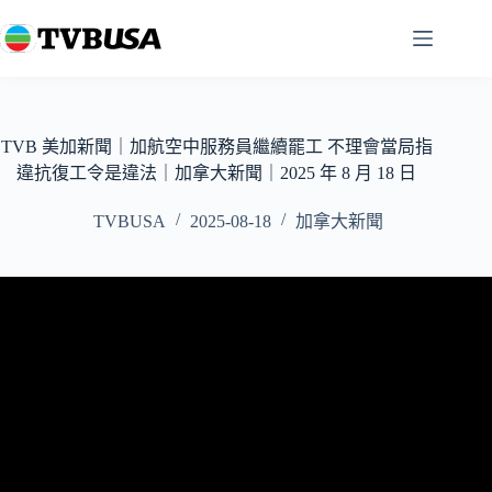
跳
至
主
要
內
容
TVB 美加新聞｜加航空中服務員繼續罷工 不理會當局指
違抗復工令是違法｜加拿大新聞｜2025 年 8 月 18 日
TVBUSA
2025-08-18
加拿大新聞