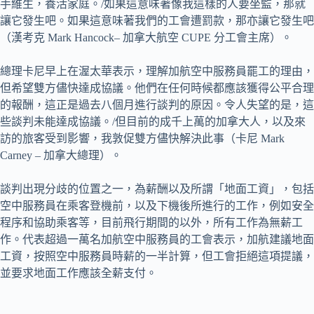
手維生，養活家庭。/如果這意味著像我這樣的人要坐監，那就
讓它發生吧。如果這意味著我們的工會遭罰款，那亦讓它發生吧
（漢考克 Mark Hancock– 加拿大航空 CUPE 分工會主席）。
總理卡尼早上在渥太華表示，理解加航空中服務員罷工的理由，
但希望雙方儘快達成協議。他們在任何時候都應該獲得公平合理
的報酬，這正是過去八個月進行談判的原因。令人失望的是，這
些談判未能達成協議。/但目前的成千上萬的加拿大人，以及來
訪的旅客受到影響，我敦促雙方儘快解決此事（卡尼 Mark
Carney – 加拿大總理）。
談判出現分歧的位置之一，為薪酬以及所謂「地面工資」，包括
空中服務員在乘客登機前，以及下機後所進行的工作，例如安全
程序和協助乘客等，目前飛行期間的以外，所有工作為無薪工
作。代表超過一萬名加航空中服務員的工會表示，加航建議地面
工資，按照空中服務員時薪的一半計算，但工會拒絕這項提議，
並要求地面工作應該全薪支付。