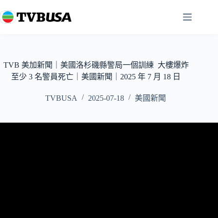
跳
至
主
要
內
容
TVB 美加新聞｜美國洛杉磯縣警局一個訓練 大樓爆炸
至少 3 名警員死亡｜美國新聞｜2025 年 7 月 18 日
TVBUSA
2025-07-18
美國新聞