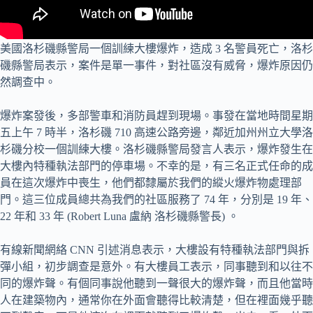
美國洛杉磯縣警局一個訓練大樓爆炸，造成 3 名警員死亡，洛杉
磯縣警局表示，案件是單一事件，對社區沒有威脅，爆炸原因仍
然調查中。
爆炸案發後，多部警車和消防員趕到現場。事發在當地時間星期
五上午 7 時半，洛杉磯 710 高速公路旁邊，鄰近加州州立大學洛
杉磯分校一個訓練大樓。洛杉磯縣警局發言人表示，爆炸發生在
大樓內特種執法部門的停車場。不幸的是，有三名正式任命的成
員在這次爆炸中喪生，他們都隸屬於我們的縱火爆炸物處理部
門。這三位成員總共為我們的社區服務了 74 年，分別是 19 年、
22 年和 33 年 (Robert Luna 盧納 洛杉磯縣警長) 。
有線新聞網絡 CNN 引述消息表示，大樓設有特種執法部門與拆
彈小組，初步調查是意外。有大樓員工表示，同事聽到和以往不
同的爆炸聲。有個同事說他聽到一聲很大的爆炸聲，而且他當時
人在建築物內，通常你在外面會聽得比較清楚，但在裡面幾乎聽