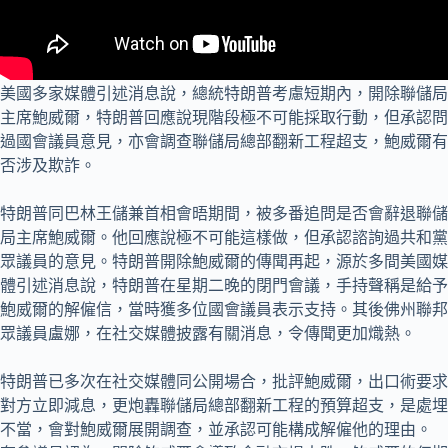
美國多家媒體引述消息說，總統特朗普考慮短期內，開除聯儲局
主席鮑威爾，特朗普回應說現階段極不可能採取行動，但承認問
過國會議員意見，亦會調查聯儲局總部翻新工程超支，鮑威爾有
否涉及欺詐。
特朗普同巴林王儲兼首相會晤期間，被多番追問是否會辭退聯儲
局主席鮑威爾。他回應說極不可能這樣做，但承認諮詢過共和黨
眾議員的意見。特朗普開除鮑威爾的傳聞再起，源於多間美國媒
體引述消息說，特朗普在星期二晚的閉門會議，手持聲稱是給予
鮑威爾的解僱信，當時獲多位國會議員表示支持。其後佛州聯邦
眾議員盧娜，在社交媒體披露有關消息，令傳聞更加熾熱。
特朗普已多次在社交媒體同公開場合，批評鮑威爾，出口術要求
對方立即減息，更炮轟聯儲局總部翻新工程的預算超支，是處埋
不當，會對鮑威爾展開調查，並承認可能構成解僱他的理由。