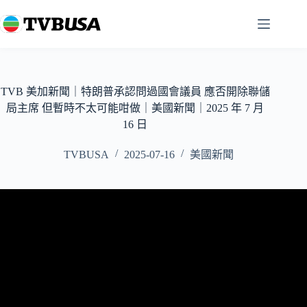
跳
至
主
要
內
容
TVB 美加新聞｜特朗普承認問過國會議員 應否開除聯儲
局主席 但暫時不太可能咁做｜美國新聞｜2025 年 7 月
16 日
TVBUSA
2025-07-16
美國新聞