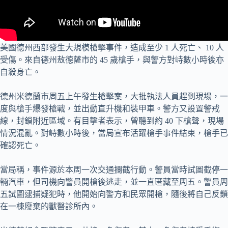
美國德州西部發生大規模槍擊事件，造成至少 1 人死亡、 10 人
受傷。來自德州敖德薩市的 45 歲槍手，與警方對峙數小時後亦
自殺身亡。
德州米德蘭市周五上午發生槍擊案，大批執法人員趕到現場，一
度與槍手爆發槍戰，並出動直升機和裝甲車。警方又設置警戒
線，封鎖附近區域。有目擊者表示，曾聽到約 40 下槍聲，現場
情況混亂。對峙數小時後，當局宣布活躍槍手事件結束，槍手已
確認死亡。
當局稱，事件源於本周一次交通攔截行動。警員當時試圖截停一
輛汽車，但司機向警員開槍後逃走，並一直匿藏至周五。警員周
五試圖逮捕疑犯時，他開始向警方和民眾開槍，隨後將自己反鎖
在一棟廢棄的獸醫診所內。