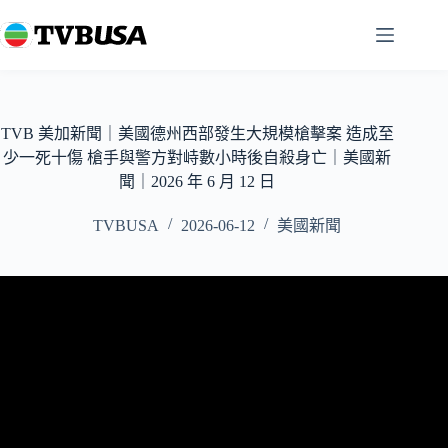
跳
至
主
要
內
容
TVB 美加新聞｜美國德州西部發生大規模槍擊案 造成至
少一死十傷 槍手與警方對峙數小時後自殺身亡｜美國新
聞｜2026 年 6 月 12 日
TVBUSA
2026-06-12
美國新聞