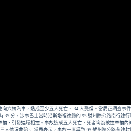
向六輛汽車，造成至少五人死亡、 34 人受傷。當局正調查事
時 35 分，涉事巴士當時沿斯塔福德縣的 95 號州際公路南行線
車輛，引發連環相撞。事故造成五人死亡，死者均為被撞車輛內
三人情況危殆。 當局表示，事故一度導致 95 號州際公路全線