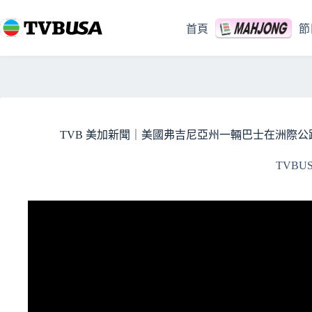
跳
至
首頁
節
主
要
內
容
TVB 美加新聞｜美國弗吉尼亞州一輛巴士在洲際公路撞向六
TVBU