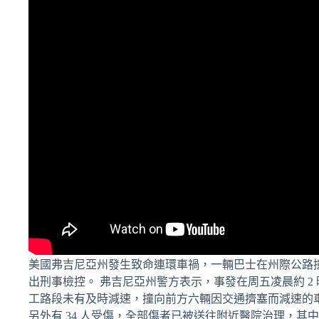
美國弗吉尼亞州發生致命連環車禍，一輛巴士在州際公路撞
出刑事檢控。 弗吉尼亞州警方表示，事發在周五凌晨約 2 
工路段未有及時減速，撞向前方六輛因交通擠塞而減速的
另外有 34 人受傷，全部傷者已被送往附近醫院治理，其中