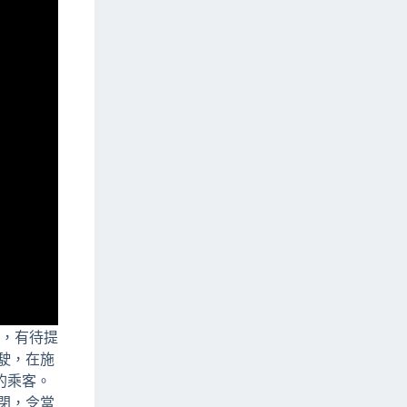
件，有待提
行駛，在施
的乘客。
封閉，令當